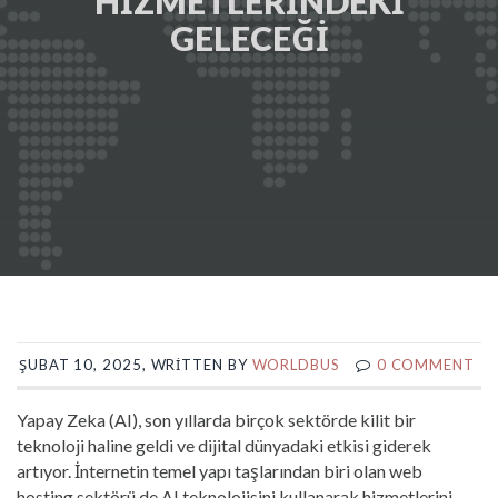
HIZMETLERINDEKI
GELECEĞI
ŞUBAT 10, 2025, WRITTEN BY
WORLDBUS
0 COMMENT
Yapay Zeka (AI), son yıllarda birçok sektörde kilit bir
teknoloji haline geldi ve dijital dünyadaki etkisi giderek
artıyor. İnternetin temel yapı taşlarından biri olan web
hosting sektörü de AI teknolojisini kullanarak hizmetlerini