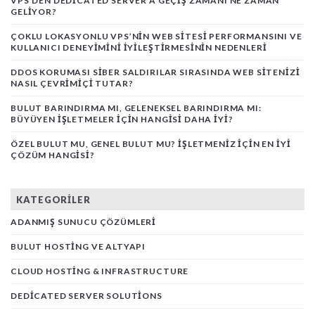
VPS’DEN DEDICATED SERVER’A GEÇIŞ ZAMANI NE ZAMAN
GELIYOR?
ÇOKLU LOKASYONLU VPS’NIN WEB SITESI PERFORMANSINI VE
KULLANICI DENEYIMINI İYILEŞTIRMESININ NEDENLERI
DDOS KORUMASI SIBER SALDIRILAR SIRASINDA WEB SITENIZI
NASIL ÇEVRIMIÇI TUTAR?
BULUT BARINDIRMA MI, GELENEKSEL BARINDIRMA MI:
BÜYÜYEN İŞLETMELER İÇIN HANGISI DAHA İYI?
ÖZEL BULUT MU, GENEL BULUT MU? İŞLETMENIZ İÇIN EN İYI
ÇÖZÜM HANGISI?
KATEGORILER
ADANMIŞ SUNUCU ÇÖZÜMLERI
BULUT HOSTING VE ALTYAPI
CLOUD HOSTING & INFRASTRUCTURE
DEDICATED SERVER SOLUTIONS