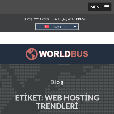
MENU
(+995) 32 2 11 22 00
SALES [AT] WORLDBUS.GE
Türkçe (TR)
Blog
ETIKET:
WEB HOSTING
TRENDLERI