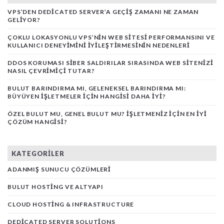
VPS’DEN DEDICATED SERVER’A GEÇIŞ ZAMANI NE ZAMAN
GELIYOR?
ÇOKLU LOKASYONLU VPS’NIN WEB SITESI PERFORMANSINI VE
KULLANICI DENEYIMINI İYILEŞTIRMESININ NEDENLERI
DDOS KORUMASI SIBER SALDIRILAR SIRASINDA WEB SITENIZI
NASIL ÇEVRIMIÇI TUTAR?
BULUT BARINDIRMA MI, GELENEKSEL BARINDIRMA MI:
BÜYÜYEN İŞLETMELER İÇIN HANGISI DAHA İYI?
ÖZEL BULUT MU, GENEL BULUT MU? İŞLETMENIZ İÇIN EN İYI
ÇÖZÜM HANGISI?
KATEGORILER
ADANMIŞ SUNUCU ÇÖZÜMLERI
BULUT HOSTING VE ALTYAPI
CLOUD HOSTING & INFRASTRUCTURE
DEDICATED SERVER SOLUTIONS