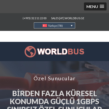
MENU
(+995) 32 2 11 22 00
SALES [AT] WORLDBUS.GE
Türkçe (TR)
Özel Sunucular
BIRDEN FAZLA KÜRESEL
KONUMDA GÜÇLÜ 1GBPS