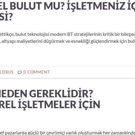
EL BULUT MU? İŞLETMENIZ İ
SI?
çe, bulut teknolojisi modern BT stratejilerinin kritik bir bileşen
, altyapı maliyetlerini düşürmek ve esnekliği güçlendirmek için bulu
LDBUS
0 COMMENT
NEDEN GEREKLIDIR?
REL İŞLETMELER İÇIN
ef pazarlarda güçlü bir çevrimiçi varlık oluşturmak her zamankin