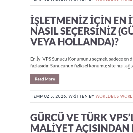
İŞLETMENIZ İÇIN EN
NASIL SEÇERSINIZ (
VEYA HOLLANDA)?
En İyi VPS Sunucu Konumunu seçmek, sadece en düş
fazlasıdır. Sunucunun fiziksel konumu; site hızı, ağ g
Read More
TEMMUZ 5, 2026, WRITTEN BY
WORLDBUS WORL
GÜRCÜ VE TÜRK VPS
MALIYET AÇISINDAN 