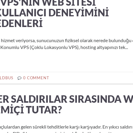
PS’NIN WEB SITESI
KULLANICI DENEYIMINI
EDENLERI
ere hizmet veriyorsa, sunucunuzun fiziksel olarak nerede bulunduğu
Konumlu VPS (Çoklu Lokasyonlu VPS), hosting altyapınızı tek...
LDBUS
0 COMMENT
R SALDIRILAR SIRASINDA 
IMIÇI TUTAR?
ulardan gelen sürekli tehditlerle karşı karşıyadır. En yıkıcı saldırı