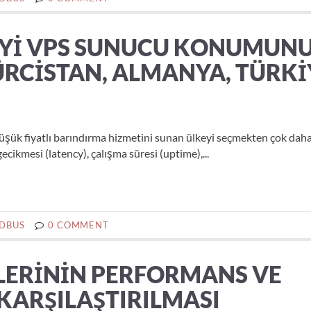
 İYI VPS SUNUCU KONUMUN
GÜRCISTAN, ALMANYA, TÜRKI
ük fiyatlı barındırma hizmetini sunan ülkeyi seçmekten çok dah
ecikmesi (latency), çalışma süresi (uptime),...
DBUS
0 COMMENT
’LERININ PERFORMANS VE
KARŞILAŞTIRILMASI