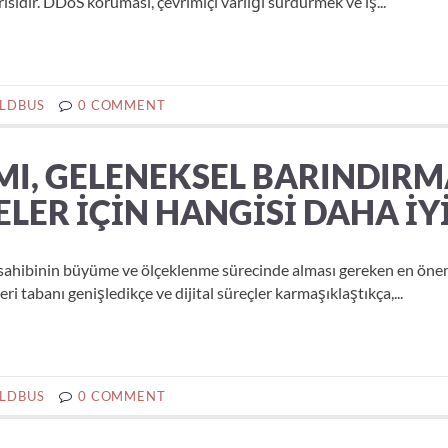
ısıdır. DDoS koruması, çevrimiçi varlığı sürdürmek ve iş...
LDBUS
0 COMMENT
MI, GELENEKSEL BARINDIR
LER İÇIN HANGISI DAHA İY
 sahibinin büyüme ve ölçeklenme sürecinde alması gereken en öne
eri tabanı genişledikçe ve dijital süreçler karmaşıklaştıkça,...
LDBUS
0 COMMENT