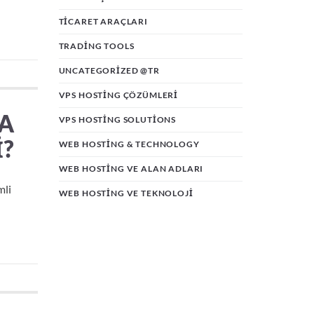
TICARET ARAÇLARI
TRADING TOOLS
UNCATEGORIZED @TR
VPS HOSTING ÇÖZÜMLERI
MA
VPS HOSTING SOLUTIONS
I?
WEB HOSTING & TECHNOLOGY
WEB HOSTING VE ALAN ADLARI
mli
WEB HOSTING VE TEKNOLOJI