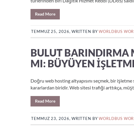
türlerinden biri Dağıtık Hizmet Reddi (DDoS) saldır
Read More
TEMMUZ 25, 2026, WRITTEN BY
WORLDBUS WOR
BULUT BARINDIRMA 
MI: BÜYÜYEN İŞLETME
Doğru web hosting altyapısını seçmek, bir işletme
kararlardan biridir. Web sitesi trafiği arttıkça, müşt
Read More
TEMMUZ 23, 2026, WRITTEN BY
WORLDBUS WOR