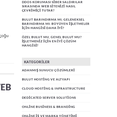
DDOS KORUMASI SIBER SALDIRILAR
SIRASINDA WEB SITENIZI NASIL
ÇEVRIMIÇI TUTAR?
BULUT BARINDIRMA MI, GELENEKSEL
BARINDIRMA MI: BÜYÜYEN İŞLETMELER
İÇIN HANGISI DAHA İYI?
 çoğu
ÖZEL BULUT MU, GENEL BULUT MU?
İŞLETMENIZ İÇIN EN İYI ÇÖZÜM
HANGISI?
KATEGORILER
ADANMIŞ SUNUCU ÇÖZÜMLERI
BULUT HOSTING VE ALTYAPI
WEB
CLOUD HOSTING & INFRASTRUCTURE
DEDICATED SERVER SOLUTIONS
ONLINE BUSINESS & BRANDING
ONLINE İŞ VE MARKA YÖNETIMI