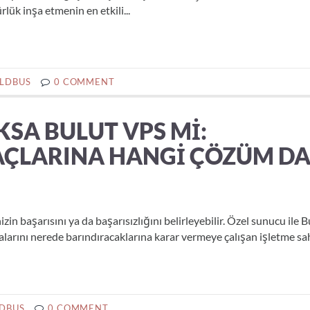
rlük inşa etmenin en etkili...
LDBUS
0 COMMENT
SA BULUT VPS MI:
YAÇLARINA HANGI ÇÖZÜM D
in başarısını ya da başarısızlığını belirleyebilir. Özel sunucu ile B
larını nerede barındıracaklarına karar vermeye çalışan işletme sahi
DBUS
0 COMMENT