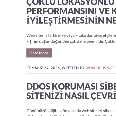
ÇOKLU LOKASYONLU V
PERFORMANSINI VE 
İYILEŞTIRMESININ N
Web siteniz farklı ülke veya kıtalardan ziyaretçil
kişinin düşündüğünden çok daha önemlidir. Çoklu 
Read More
TEMMUZ 29, 2026, WRITTEN BY
WORLDBUS WOR
DDOS KORUMASI SIBE
SITENIZI NASIL ÇEVR
Günümüzün dijital dünyasında web siteleri siber suçl