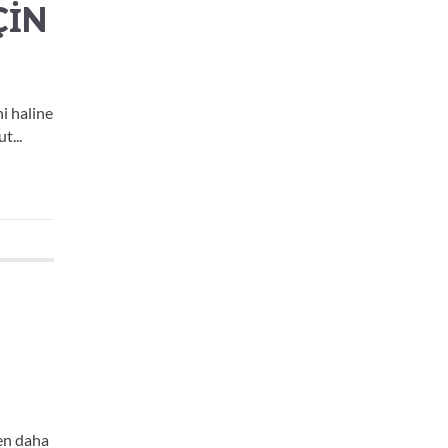
ÇIN
i haline
t...
den daha