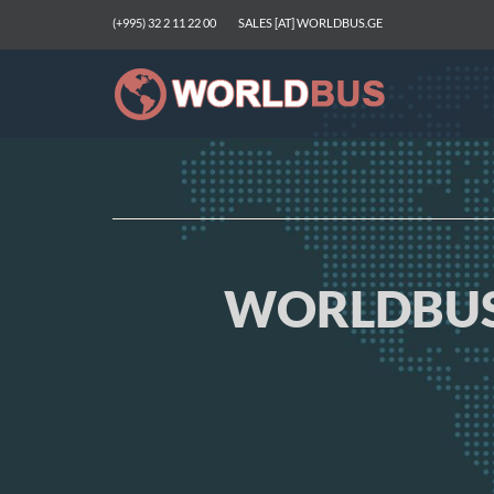
(+995) 32 2 11 22 00
SALES [AT] WORLDBUS.GE
WORLDBUS