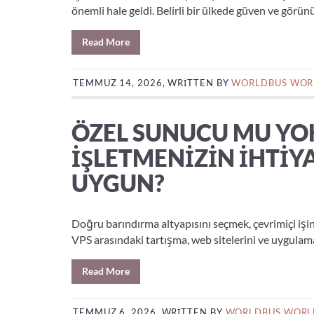
önemli hale geldi. Belirli bir ülkede güven ve görünü
Read More
TEMMUZ 14, 2026, WRITTEN BY
WORLDBUS WOR
ÖZEL SUNUCU MU YOK
İŞLETMENIZIN İHTI
UYGUN?
Doğru barındırma altyapısını seçmek, çevrimiçi işiniz
VPS arasındaki tartışma, web sitelerini ve uygulama
Read More
TEMMUZ 6, 2026, WRITTEN BY
WORLDBUS WORL