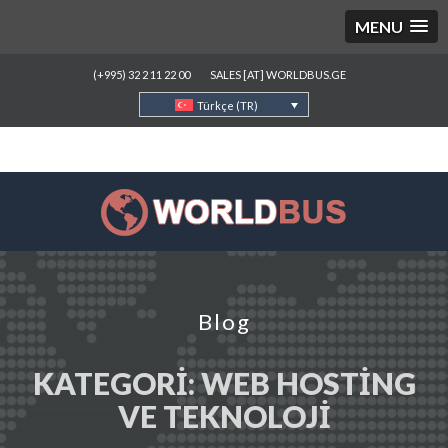
MENU
(+995) 32 2 11 22 00
SALES [AT] WORLDBUS.GE
Türkçe (TR)
Blog
KATEGORI:
WEB HOSTING
VE TEKNOLOJI