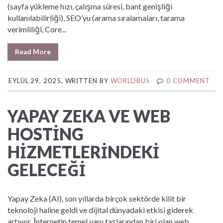
(sayfa yükleme hızı, çalışma süresi, bant genişliği
kullanılabilirliği), SEO’yu (arama sıralamaları, tarama
verimliliği, Core...
Read More
EYLÜL 29, 2025, WRITTEN BY
WORLDBUS
0 COMMENT
YAPAY ZEKA VE WEB
HOSTING
HIZMETLERINDEKI
GELECEĞI
Yapay Zeka (AI), son yıllarda birçok sektörde kilit bir
teknoloji haline geldi ve dijital dünyadaki etkisi giderek
artıyor. İnternetin temel yapı taşlarından biri olan web