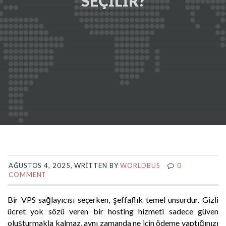
SEÇILIR?
AĞUSTOS 4, 2025, WRITTEN BY
WORLDBUS
0
COMMENT
Bir
VPS sağlayıcısı
seçerken, şeffaflık temel unsurdur. Gizli
ücret yok sözü veren bir hosting hizmeti sadece güven
oluşturmakla kalmaz, aynı zamanda ne için ödeme yaptığınızı