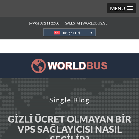
MENU
(+995) 32 2 11 22 00
SALES [AT] WORLDBUS.GE
Türkçe (TR)
Single Blog
GIZLI ÜCRET OLMAYAN BIR
VPS SAĞLAYICISI NASIL