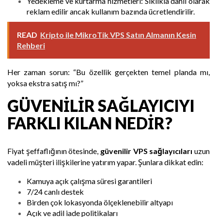
Yedekleme ve kurtarma hizmetleri: Sıklıkla dahil olarak
reklam edilir ancak kullanım bazında ücretlendirilir.
READ
Kripto ile MikroTik VPS Satın Almanın Kesin
Rehberi
Her zaman sorun: “Bu özellik gerçekten temel planda mı,
yoksa ekstra satış mı?”
GÜVENILIR SAĞLAYICIYI
FARKLI KILAN NEDIR?
Fiyat şeffaflığının ötesinde,
güvenilir VPS sağlayıcıları
uzun
vadeli müşteri ilişkilerine yatırım yapar. Şunlara dikkat edin:
Kamuya açık çalışma süresi garantileri
7/24 canlı destek
Birden çok lokasyonda ölçeklenebilir altyapı
Açık ve adil iade politikaları