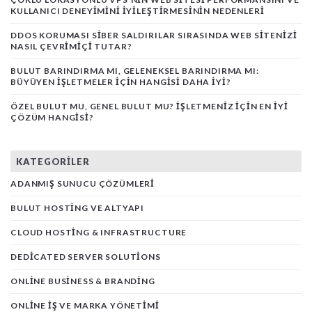
KULLANICI DENEYIMINI İYILEŞTIRMESININ NEDENLERI
DDOS KORUMASI SIBER SALDIRILAR SIRASINDA WEB SITENIZI
NASIL ÇEVRIMIÇI TUTAR?
BULUT BARINDIRMA MI, GELENEKSEL BARINDIRMA MI:
BÜYÜYEN İŞLETMELER İÇIN HANGISI DAHA İYI?
ÖZEL BULUT MU, GENEL BULUT MU? İŞLETMENIZ İÇIN EN İYI
ÇÖZÜM HANGISI?
KATEGORILER
ADANMIŞ SUNUCU ÇÖZÜMLERI
BULUT HOSTING VE ALTYAPI
CLOUD HOSTING & INFRASTRUCTURE
DEDICATED SERVER SOLUTIONS
ONLINE BUSINESS & BRANDING
ONLINE İŞ VE MARKA YÖNETIMI