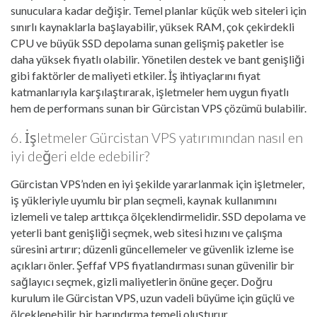
sunuculara kadar değişir. Temel planlar küçük web siteleri için
sınırlı kaynaklarla başlayabilir, yüksek RAM, çok çekirdekli
CPU ve büyük SSD depolama sunan gelişmiş paketler ise
daha yüksek fiyatlı olabilir. Yönetilen destek ve bant genişliği
gibi faktörler de maliyeti etkiler. İş ihtiyaçlarını fiyat
katmanlarıyla karşılaştırarak, işletmeler hem uygun fiyatlı
hem de performans sunan bir Gürcistan VPS çözümü bulabilir.
6. İşletmeler Gürcistan VPS yatırımından nasıl en
iyi değeri elde edebilir?
Gürcistan VPS’nden en iyi şekilde yararlanmak için işletmeler,
iş yükleriyle uyumlu bir plan seçmeli, kaynak kullanımını
izlemeli ve talep arttıkça ölçeklendirmelidir. SSD depolama ve
yeterli bant genişliği seçmek, web sitesi hızını ve çalışma
süresini artırır; düzenli güncellemeler ve güvenlik izleme ise
açıkları önler. Şeffaf VPS fiyatlandırması sunan güvenilir bir
sağlayıcı seçmek, gizli maliyetlerin önüne geçer. Doğru
kurulum ile Gürcistan VPS, uzun vadeli büyüme için güçlü ve
ölçeklenebilir bir barındırma temeli oluşturur.