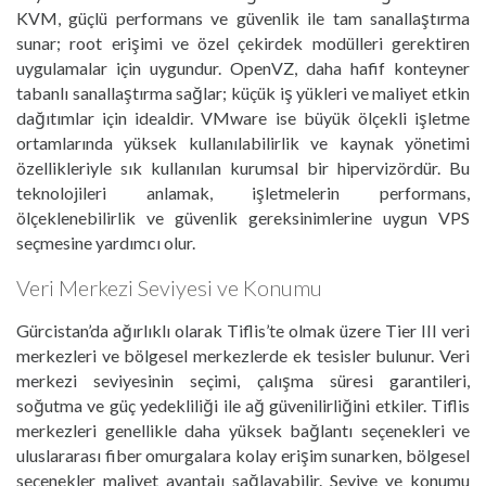
KVM, güçlü performans ve güvenlik ile tam sanallaştırma
sunar; root erişimi ve özel çekirdek modülleri gerektiren
uygulamalar için uygundur. OpenVZ, daha hafif konteyner
tabanlı sanallaştırma sağlar; küçük iş yükleri ve maliyet etkin
dağıtımlar için idealdir. VMware ise büyük ölçekli işletme
ortamlarında yüksek kullanılabilirlik ve kaynak yönetimi
özellikleriyle sık kullanılan kurumsal bir hipervizördür. Bu
teknolojileri anlamak, işletmelerin performans,
ölçeklenebilirlik ve güvenlik gereksinimlerine uygun VPS
seçmesine yardımcı olur.
Veri Merkezi Seviyesi ve Konumu
Gürcistan’da ağırlıklı olarak Tiflis’te olmak üzere Tier III veri
merkezleri ve bölgesel merkezlerde ek tesisler bulunur. Veri
merkezi seviyesinin seçimi, çalışma süresi garantileri,
soğutma ve güç yedekliliği ile ağ güvenilirliğini etkiler. Tiflis
merkezleri genellikle daha yüksek bağlantı seçenekleri ve
uluslararası fiber omurgalara kolay erişim sunarken, bölgesel
seçenekler maliyet avantajı sağlayabilir. Seviye ve konumu