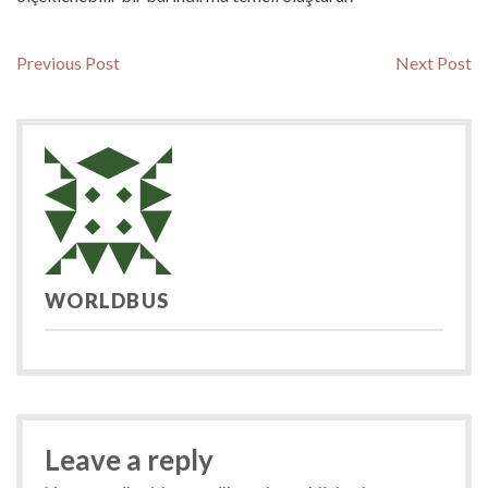
Yazı
Previous
N
Previous Post
Next Post
post:
po
gezinmesi
WORLDBUS
Leave a reply