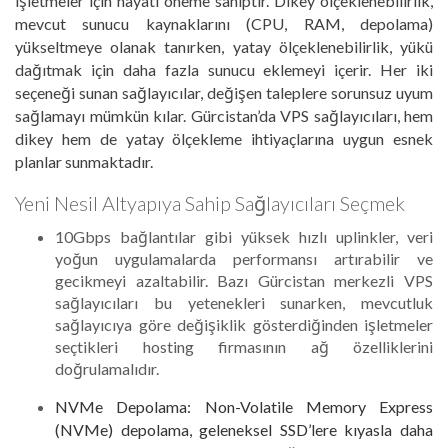
işletmeler için hayati öneme sahiptir. Dikey ölçeklenebilirlik,
mevcut sunucu kaynaklarını (CPU, RAM, depolama)
yükseltmeye olanak tanırken, yatay ölçeklenebilirlik, yükü
dağıtmak için daha fazla sunucu eklemeyi içerir. Her iki
seçeneği sunan sağlayıcılar, değişen taleplere sorunsuz uyum
sağlamayı mümkün kılar. Gürcistan’da VPS sağlayıcıları, hem
dikey hem de yatay ölçekleme ihtiyaçlarına uygun esnek
planlar sunmaktadır.
Yeni Nesil Altyapıya Sahip Sağlayıcıları Seçmek
10Gbps bağlantılar gibi yüksek hızlı uplinkler, veri
yoğun uygulamalarda performansı artırabilir ve
gecikmeyi azaltabilir. Bazı Gürcistan merkezli VPS
sağlayıcıları bu yetenekleri sunarken, mevcutluk
sağlayıcıya göre değişiklik gösterdiğinden işletmeler
seçtikleri hosting firmasının ağ özelliklerini
doğrulamalıdır.
NVMe Depolama: Non-Volatile Memory Express
(NVMe) depolama, geleneksel SSD’lere kıyasla daha