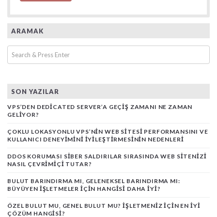
ARAMAK
SON YAZILAR
VPS’DEN DEDICATED SERVER’A GEÇIŞ ZAMANI NE ZAMAN
GELIYOR?
ÇOKLU LOKASYONLU VPS’NIN WEB SITESI PERFORMANSINI VE
KULLANICI DENEYIMINI İYILEŞTIRMESININ NEDENLERI
DDOS KORUMASI SIBER SALDIRILAR SIRASINDA WEB SITENIZI
NASIL ÇEVRIMIÇI TUTAR?
BULUT BARINDIRMA MI, GELENEKSEL BARINDIRMA MI:
BÜYÜYEN İŞLETMELER İÇIN HANGISI DAHA İYI?
ÖZEL BULUT MU, GENEL BULUT MU? İŞLETMENIZ İÇIN EN İYI
ÇÖZÜM HANGISI?