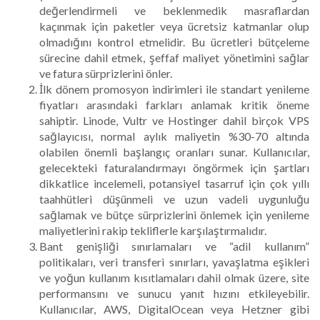
değerlendirmeli ve beklenmedik masraflardan
kaçınmak için paketler veya ücretsiz katmanlar olup
olmadığını kontrol etmelidir. Bu ücretleri bütçeleme
sürecine dahil etmek, şeffaf maliyet yönetimini sağlar
ve fatura sürprizlerini önler.
İlk dönem promosyon indirimleri ile standart yenileme
fiyatları arasındaki farkları anlamak kritik öneme
sahiptir. Linode, Vultr ve Hostinger dahil birçok VPS
sağlayıcısı, normal aylık maliyetin %30-70 altında
olabilen önemli başlangıç oranları sunar. Kullanıcılar,
gelecekteki faturalandırmayı öngörmek için şartları
dikkatlice incelemeli, potansiyel tasarruf için çok yıllı
taahhütleri düşünmeli ve uzun vadeli uygunluğu
sağlamak ve bütçe sürprizlerini önlemek için yenileme
maliyetlerini rakip tekliflerle karşılaştırmalıdır.
Bant genişliği sınırlamaları ve “adil kullanım”
politikaları, veri transferi sınırları, yavaşlatma eşikleri
ve yoğun kullanım kısıtlamaları dahil olmak üzere, site
performansını ve sunucu yanıt hızını etkileyebilir.
Kullanıcılar, AWS, DigitalOcean veya Hetzner gibi