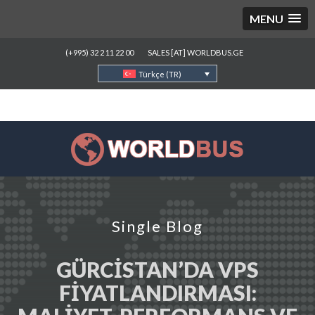
MENU
(+995) 32 2 11 22 00
SALES [AT] WORLDBUS.GE
Türkçe (TR)
Single Blog
GÜRCISTAN’DA VPS
FIYATLANDIRMASI: