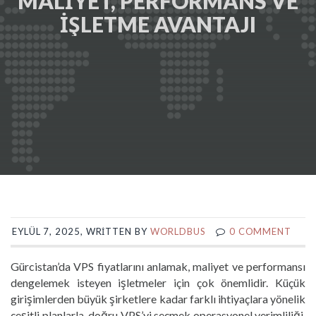
MALIYET, PERFORMANS VE
İŞLETME AVANTAJI
EYLÜL 7, 2025, WRITTEN BY
WORLDBUS
0 COMMENT
Gürcistan’da VPS fiyatlarını anlamak, maliyet ve performansı
dengelemek isteyen işletmeler için çok önemlidir. Küçük
girişimlerden büyük şirketlere kadar farklı ihtiyaçlara yönelik
çeşitli planlarla, doğru VPS’yi seçmek operasyonel verimliliği,