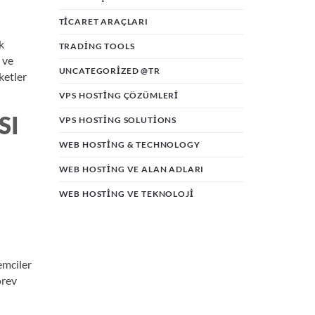
TICARET ARAÇLARI
k
TRADING TOOLS
 ve
UNCATEGORIZED @TR
ketler
VPS HOSTING ÇÖZÜMLERI
SI
VPS HOSTING SOLUTIONS
WEB HOSTING & TECHNOLOGY
WEB HOSTING VE ALAN ADLARI
WEB HOSTING VE TEKNOLOJI
emciler
örev