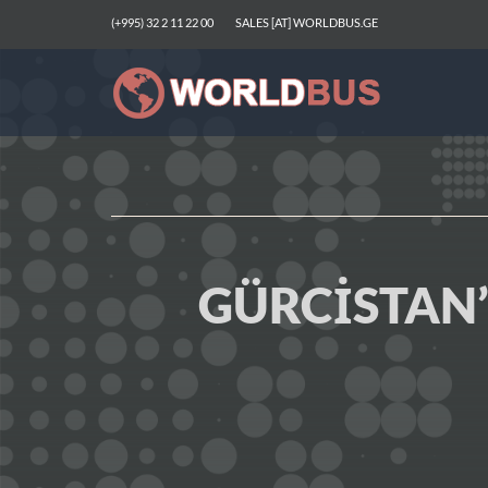
(+995) 32 2 11 22 00
SALES [AT] WORLDBUS.GE
GÜRCISTAN’