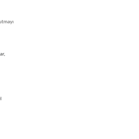
tutmayı
ar,
l