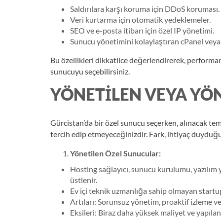
Saldırılara karşı koruma için DDoS koruması.
Veri kurtarma için otomatik yedeklemeler.
SEO ve e-posta itibarı için özel IP yönetimi.
Sunucu yönetimini kolaylaştıran cPanel veya P
Bu özellikleri dikkatlice değerlendirerek, performan
sunucuyu seçebilirsiniz.
YÖNETILEN VEYA YÖ
Gürcistan’da bir özel sunucu seçerken, alınacak tem
tercih edip etmeyeceğinizdir. Fark, ihtiyaç duyduğ
Yönetilen Özel Sunucular:
Hosting sağlayıcı, sunucu kurulumu, yazılım 
üstlenir.
Ev içi teknik uzmanlığa sahip olmayan startup’
Artıları: Sorunsuz yönetim, proaktif izleme ve
Eksileri: Biraz daha yüksek maliyet ve yapıl