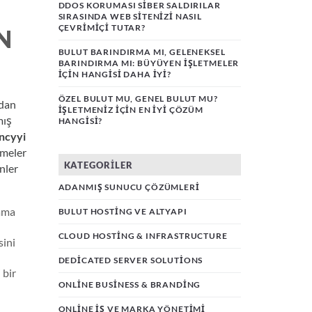
DDOS KORUMASI SIBER SALDIRILAR
SIRASINDA WEB SITENIZI NASIL
ÇEVRIMIÇI TUTAR?
N
BULUT BARINDIRMA MI, GELENEKSEL
BARINDIRMA MI: BÜYÜYEN İŞLETMELER
İÇIN HANGISI DAHA İYI?
ÖZEL BULUT MU, GENEL BULUT MU?
udan
İŞLETMENIZ İÇIN EN İYI ÇÖZÜM
mış
HANGISI?
encyyi
tmeler
KATEGORILER
nler
ADANMIŞ SUNUCU ÇÖZÜMLERI
lama
BULUT HOSTING VE ALTYAPI
CLOUD HOSTING & INFRASTRUCTURE
sini
DEDICATED SERVER SOLUTIONS
 bir
ONLINE BUSINESS & BRANDING
ONLINE İŞ VE MARKA YÖNETIMI