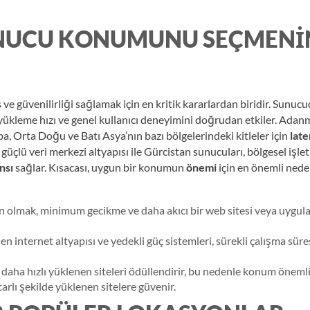
NUCU KONUMUNU SEÇMENI
 güvenilirliği sağlamak için en kritik kararlardan biridir. Sunuc
a yükleme hızı ve genel kullanıcı deneyimini doğrudan etkiler. Adan
 Orta Doğu ve Batı Asya’nın bazı bölgelerindeki kitleler için
lat
güçlü veri merkezi altyapısı ile Gürcistan sunucuları, bölgesel işle
nsı
sağlar. Kısacası, uygun bir konumun
önemi
için en önemli nede
n olmak, minimum gecikme ve daha akıcı bir web sitesi veya uygu
en internet altyapısı ve yedekli güç sistemleri, sürekli çalışma süre
daha hızlı yüklenen siteleri ödüllendirir, bu nedenle konum önemli
tarlı şekilde yüklenen sitelere güvenir.