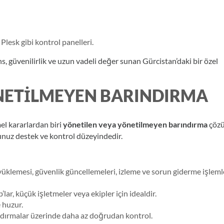
lesk gibi kontrol panelleri.
s, güvenilirlik ve uzun vadeli değer sunan Gürcistan’daki bir özel
NETILMEYEN BARINDIRMA
el kararlardan biri
yönetilen veya yönetilmeyen barındırma
çöz
unuz destek ve kontrol düzeyindedir.
yüklemesi, güvenlik güncellemeleri, izleme ve sorun giderme işleml
lar, küçük işletmeler veya ekipler için idealdir.
 huzur.
andırmalar üzerinde daha az doğrudan kontrol.