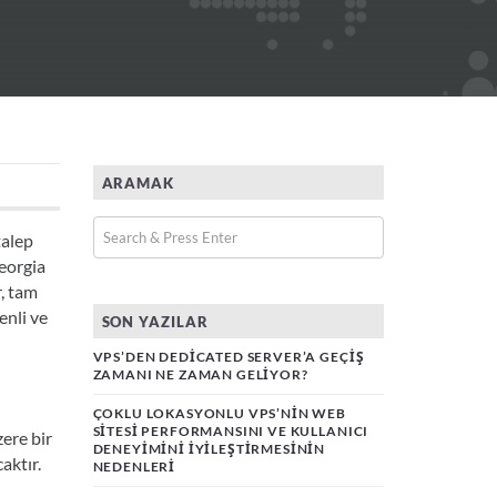
ARAMAK
talep
Georgia
, tam
enli ve
SON YAZILAR
VPS’DEN DEDICATED SERVER’A GEÇIŞ
ZAMANI NE ZAMAN GELIYOR?
ÇOKLU LOKASYONLU VPS’NIN WEB
SITESI PERFORMANSINI VE KULLANICI
ere bir
DENEYIMINI İYILEŞTIRMESININ
aktır.
NEDENLERI