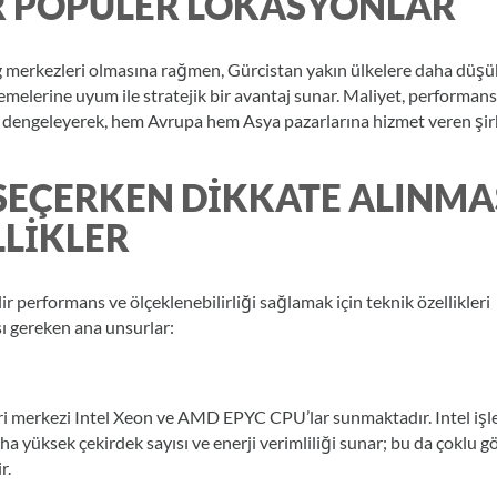
ER POPÜLER LOKASYONLAR
ng merkezleri olmasına rağmen, Gürcistan yakın ülkelere daha düşü
lemelerine uyum ile stratejik bir avantaj sunar. Maliyet, performans
dengeleyerek, hem Avrupa hem Asya pazarlarına hizmet veren şir
SEÇERKEN DIKKATE ALINMA
LLIKLER
lir performans ve ölçeklenebilirliği sağlamak için teknik özellikleri
ı gereken ana unsurlar:
ri merkezi Intel Xeon ve AMD EPYC CPU’lar sunmaktadır. Intel işl
ha yüksek çekirdek sayısı ve enerji verimliliği sunar; bu da çoklu g
r.