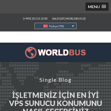
MENU
(+995) 32 2 11 22 00
SALES [AT] WORLDBUS.GE
Türkçe (TR)
Single Blog
İŞLETMENIZ İÇIN EN İYI
VPS SUNUCU KONUMUNU