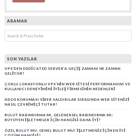
ARAMAK
SON YAZILAR
VPS’DEN DEDICATED SERVER’A GEÇIŞ ZAMANI NE ZAMAN
GELIYOR?
ÇOKLU LOKASYONLU VPS’NIN WEB SITESI PERFORMANSINI VE
KULLANICI DENEYIMINI İYILEŞTIRMESININ NEDENLERI
DDOS KORUMASI SIBER SALDIRILAR SIRASINDA WEB SITENIZI
NASIL ÇEVRIMIÇI TUTAR?
BULUT BARINDIRMA MI, GELENEKSEL BARINDIRMA MI:
BÜYÜYEN İŞLETMELER İÇIN HANGISI DAHA İYI?
ÖZEL BULUT MU, GENEL BULUT MU? İŞLETMENIZ İÇIN EN İYI
ÇÖZÜM HANGISI?