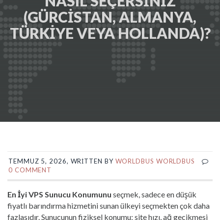
NASIL SEÇERSINIZ
(GÜRCISTAN, ALMANYA,
TÜRKIYE VEYA HOLLANDA)?
TEMMUZ 5, 2026, WRITTEN BY
WORLDBUS WORLDBUS
0 COMMENT
En İyi VPS Sunucu Konumunu
seçmek, sadece en düşük
fiyatlı barındırma hizmetini sunan ülkeyi seçmekten çok daha
fazlasıdır. Sunucunun fiziksel konumu; site hızı, ağ gecikmesi