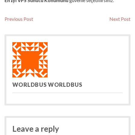
En İyi VPS Sunucu Konumunu
güvenle seçebilirsiniz.
Yazı
Previous
N
Previous Post
Next Post
post:
po
gezinmesi
WORLDBUS WORLDBUS
Leave a reply