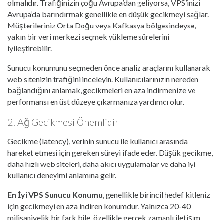
olmalıdır. Trafiğinizin çoğu Avrupa’dan geliyorsa, VPS’inizi
Avrupa’da barındırmak genellikle en düşük gecikmeyi sağlar.
Müşterileriniz Orta Doğu veya Kafkasya bölgesindeyse,
yakın bir veri merkezi seçmek yükleme sürelerini
iyileştirebilir.
Sunucu konumunu seçmeden önce analiz araçlarını kullanarak
web sitenizin trafiğini inceleyin. Kullanıcılarınızın nereden
bağlandığını anlamak, gecikmeleri en aza indirmenize ve
performansı en üst düzeye çıkarmanıza yardımcı olur.
2. Ağ Gecikmesi Önemlidir
Gecikme (latency), verinin sunucu ile kullanıcı arasında
hareket etmesi için gereken süreyi ifade eder. Düşük gecikme,
daha hızlı web siteleri, daha akıcı uygulamalar ve daha iyi
kullanıcı deneyimi anlamına gelir.
En İyi VPS Sunucu Konumu
, genellikle birincil hedef kitleniz
için gecikmeyi en aza indiren konumdur. Yalnızca 20-40
milisaniyelik bir fark bile, özellikle gerçek zamanlı iletişim