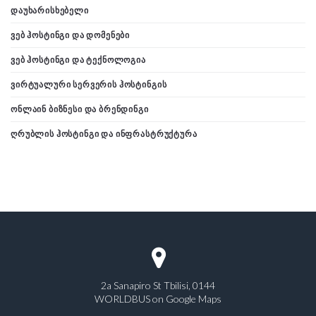
ᲓᲐᲣᲮᲐᲠᲘᲡᲮᲔᲑᲔᲚᲘ
ᲕᲔᲑ ᲰᲝᲡᲢᲘᲜᲒᲘ ᲓᲐ ᲓᲝᲛᲔᲜᲔᲑᲘ
ᲕᲔᲑ ᲰᲝᲡᲢᲘᲜᲒᲘ ᲓᲐ ᲢᲔᲥᲜᲝᲚᲝᲒᲘᲐ
ᲕᲘᲠᲢᲣᲐᲚᲣᲠᲘ ᲡᲔᲠᲕᲔᲠᲘᲡ ᲰᲝᲡᲢᲘᲜᲒᲘᲡ
ᲝᲜᲚᲐᲘᲜ ᲑᲘᲖᲜᲔᲡᲘ ᲓᲐ ᲑᲠᲔᲜᲓᲘᲜᲒᲘ
ᲦᲠᲣᲑᲚᲘᲡ ᲰᲝᲡᲢᲘᲜᲒᲘ ᲓᲐ ᲘᲜᲤᲠᲐᲡᲢᲠᲣᲥᲢᲣᲠᲐ
2a Sanapiro St Tbilisi, 0144
WORLDBUS on Google Maps