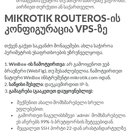
მონაცემთა ცენტრი. თუ აზიური ბაზრებზე ვაჭრობთ,
აირჩიეთ თურქეთი ან საქართველო.
MIKROTIK ROUTEROS-ᲘᲡ
ᲙᲝᲜᲤᲘᲒᲣᲠᲐᲪᲘᲐ VPS-ᲖᲔ
თქვენ გაქვთ საკვანძო მონაცემები. ახლა საჭიროა
პერიმეტრის უსაფრთხოების უზრუნველყოფა.
1.
WinBox-ის ჩამოტვირთვა:
არ გამოიყენოთ ვებ
ბრაუზერი (WebFig), თუ შესაძლებელია. ჩამოტვირთეთ
ნატიური WinBox ინსტრუმენტი mikrotik.com-იდან.
2.
საწყისი შესვლა:
დაუკავშირდით IP-ს.
3.
გამაგრება (გააკეთეთ დაუყოვნებლივ):
შექმენით ახალი მომხმარებელი სრული
უფლებებით.
გამორთეთ ნაგულისხმევი `admin` მომხმარებელი.
ეს აჩერებს 99%-ს ბრუტფორსის შეტევებიდან.
შეცვალეთ SSH პორტი 22-დან არასტანდარტულზე