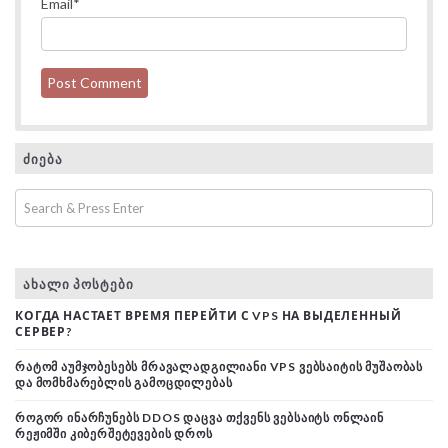
Email
*
ᲫᲘᲔᲑᲐ
ᲐᲮᲐᲚᲘ ᲞᲝᲡᲢᲔᲑᲘ
КОГДА НАСТАЕТ ВРЕМЯ ПЕРЕЙТИ С VPS НА ВЫДЕЛЕННЫЙ
СЕРВЕР?
ᲠᲐᲢᲝᲛ ᲐᲣᲛᲯᲝᲑᲔᲡᲔᲑᲡ ᲛᲠᲐᲕᲐᲚᲐᲓᲒᲘᲚᲘᲐᲜᲘ VPS ᲕᲔᲑᲡᲐᲘᲢᲘᲡ ᲛᲣᲨᲐᲝᲑᲐᲡ
ᲓᲐ ᲛᲝᲛᲮᲛᲐᲠᲔᲑᲚᲘᲡ ᲒᲐᲛᲝᲪᲓᲘᲚᲔᲑᲐᲡ
ᲠᲝᲒᲝᲠ ᲘᲜᲐᲠᲩᲣᲜᲔᲑᲡ DDOS ᲓᲐᲪᲕᲐ ᲗᲥᲕᲔᲜᲡ ᲕᲔᲑᲡᲐᲘᲢᲡ ᲝᲜᲚᲐᲘᲜ
ᲠᲔᲟᲘᲛᲨᲘ ᲙᲘᲑᲔᲠᲨᲔᲢᲔᲕᲔᲑᲘᲡ ᲓᲠᲝᲡ