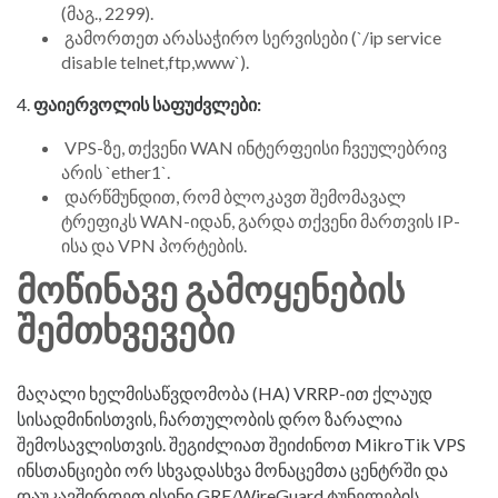
(მაგ., 2299).
გამორთეთ არასაჭირო სერვისები (`/ip service
disable telnet,ftp,www`).
4.
ფაიერვოლის საფუძვლები:
VPS-ზე, თქვენი WAN ინტერფეისი ჩვეულებრივ
არის `ether1`.
დარწმუნდით, რომ ბლოკავთ შემომავალ
ტრეფიკს WAN-იდან, გარდა თქვენი მართვის IP-
ისა და VPN პორტების.
ᲛᲝᲬᲘᲜᲐᲕᲔ ᲒᲐᲛᲝᲧᲔᲜᲔᲑᲘᲡ
ᲨᲔᲛᲗᲮᲕᲔᲕᲔᲑᲘ
მაღალი ხელმისაწვდომობა (HA) VRRP-ით ქლაუდ
სისადმინისთვის, ჩართულობის დრო ზარალია
შემოსავლისთვის. შეგიძლიათ შეიძინოთ MikroTik VPS
ინსთანციები ორ სხვადასხვა მონაცემთა ცენტრში და
დაუკავშირდეთ ისინი GRE/WireGuard ტუნელების