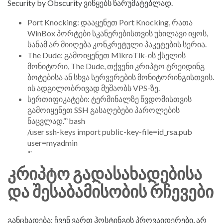
Security by Obscurity ვიწყებს წარუმატებლად.
Port Knocking: დააყენეთ Port Knocking, რათა
WinBox პორტები სკანერებისთვის უხილავი იყოს,
სანამ არ მიიღება კონკრეტული პაკეტების სერია.
The Dude: გამოიყენეთ MikroTik-ის ქსელის
მონიტორი, The Dude, თქვენი კრიპტო ტრეიდინგ
ბოტებისა ან სხვა სერვერების მონიტორინგისთვის.
ის ადგილობრივად მუშაობს VPS-ზე.
სერთიფიკატები: ტერმინალზე წვდომისთვის
გამოიყენეთ SSH გასაღებები პაროლების
ნაცვლად.“`bash
/user ssh-keys import public-key-file=id_rsa.pub
user=myadmin
“`
ᲙᲠᲘᲞᲢᲝ ᲒᲐᲓᲐᲡᲐᲮᲐᲓᲔᲑᲘᲡᲐ
ᲓᲐ ᲨᲔᲡᲐᲑᲐᲛᲘᲡᲝᲑᲘᲡ ᲠᲩᲔᲕᲔᲑᲘ
განცხადება: ჩვენ ვართ ჰოსტინგის პროვაიდერები, არ