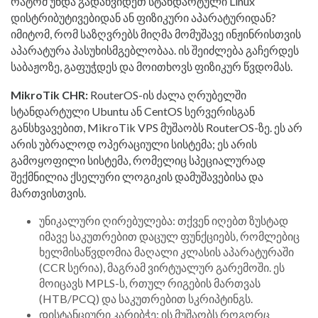
რატომ უნდა გადახვიდეთ სტანდარტული Linux
დისტრიბუტივებიდან ან ფიზიკური აპარატურიდან?
იმიტომ, რომ საზღვრებს მიღმა მომუშავე ინჟინრისთვის
აპარატურა პასუხისმგებლობაა. ის შეიძლება გაჩერდეს
საბაჟოზე, გაფუჭდეს და მოითხოვს ფიზიკურ წვდომას.
MikroTik CHR:
RouterOS-ის ძალა ღრუბელში
სტანდარტული Ubuntu ან CentOS სერვერისგან
განსხვავებით, MikroTik VPS მუშაობს RouterOS-ზე. ეს არ
არის უბრალოდ ოპერაციული სისტემა; ეს არის
გამოყოფილი სისტემა, რომელიც სპეციალურად
შექმნილია ქსელური ლოგიკის დამუშავებისა და
მართვისთვის.
უნიკალური ღირებულება: თქვენ იღებთ ზუსტად
იმავე საკუთრებით დაცულ ფუნქციებს, რომლებიც
ხელმისაწვდომია მაღალი კლასის აპარატურაში
(CCR სერია), მაგრამ ვირტუალურ გარემოში. ეს
მოიცავს MPLS-ს, რთულ რიგების მართვას
(HTB/PCQ) და საკუთრებით სკრიპტინგს.
დისტანციური კარიბჭე: ის მუშაობს როგორც