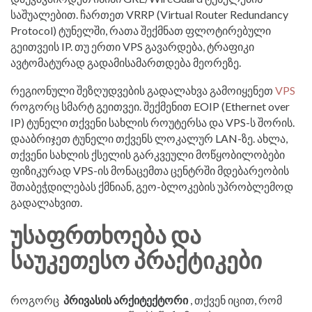
საშუალებით. ჩართეთ VRRP (Virtual Router Redundancy
Protocol) ტუნელში, რათა შექმნათ ფლოტირებული
გეითვეის IP. თუ ერთი VPS გავარდება, ტრაფიკი
ავტომატურად გადამისამართდება მეორეზე.
რეგიონული შეზღუდვების გადალახვა გამოიყენეთ
VPS
როგორც სმარტ გეითვეი. შექმენით EOIP (Ethernet over
IP) ტუნელი თქვენი სახლის როუტერსა და VPS-ს შორის.
დააბრიჯეთ ტუნელი თქვენს ლოკალურ LAN-ზე. ახლა,
თქვენი სახლის ქსელის გარკვეული მოწყობილობები
ფიზიკურად VPS-ის მონაცემთა ცენტრში მდებარეობის
შთაბეჭდილებას ქმნიან, გეო-ბლოკების უპრობლემოდ
გადალახვით.
ᲣᲡᲐᲤᲠᲗᲮᲝᲔᲑᲐ ᲓᲐ
ᲡᲐᲣᲙᲔᲗᲔᲡᲝ ᲞᲠᲐᲥᲢᲘᲙᲔᲑᲘ
როგორც
პრივასის არქიტექტორი
, თქვენ იცით, რომ