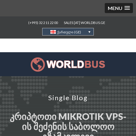
MENU
(+995) 32 2 11 22 00
SALES [AT] WORLDBUS.GE
ქართული (GE)
Single Blog
ᲙᲠᲘᲞᲢᲝᲗᲘ MIKROTIK VPS-
ᲘᲡ ᲨᲔᲫᲔᲜᲘᲡ ᲡᲐᲑᲝᲚᲝᲝ