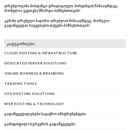
ᲦᲠᲣᲑᲚᲝᲕᲐᲜᲘ ᲰᲝᲡᲢᲘᲜᲒᲘ ᲢᲠᲐᲓᲘᲪᲘᲣᲚᲘ ᲰᲝᲡᲢᲘᲜᲒᲘᲡ ᲬᲘᲜᲐᲐᲦᲛᲓᲔᲒ:
ᲠᲝᲛᲔᲚᲘᲐ ᲣᲙᲔᲗᲔᲡᲘ ᲛᲖᲐᲠᲓᲘ ᲑᲘᲖᲜᲔᲡᲘᲡᲗᲕᲘᲡ?
ᲙᲔᲠᲫᲝ ᲦᲠᲣᲑᲔᲚᲘ ᲡᲐᲯᲐᲠᲝ ᲦᲠᲣᲑᲚᲘᲡ ᲬᲘᲜᲐᲐᲦᲛᲓᲔᲒ, ᲠᲝᲛᲔᲚᲘ
ᲒᲐᲓᲐᲬᲧᲕᲔᲢᲐᲐ ᲡᲐᲣᲙᲔᲗᲔᲡᲝ ᲗᲥᲕᲔᲜᲘ ᲑᲘᲖᲜᲔᲡᲘᲡᲗᲕᲘᲡ?
ᲙᲐᲢᲔᲒᲝᲠᲘᲔᲑᲘ
CLOUD HOSTING & INFRASTRUCTURE
DEDICATED SERVER SOLUTIONS
ONLINE BUSINESS & BRANDING
TRADING TOOLS
VPS HOSTING SOLUTIONS
WEB HOSTING & TECHNOLOGY
ᲒᲐᲓᲐᲬᲧᲕᲔᲢᲘᲚᲔᲑᲔᲑᲘ ᲡᲐᲕᲐᲭᲠᲝ ᲘᲜᲡᲢᲠᲣᲛᲔᲜᲢᲔᲑᲘ
ᲒᲐᲛᲝᲧᲝᲤᲘᲚᲘ ᲡᲔᲠᲕᲔᲠᲘᲡ ᲒᲐᲓᲐᲬᲧᲕᲔᲢᲔᲑᲘ