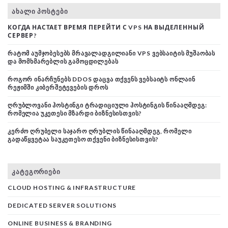
ᲐᲮᲐᲚᲘ ᲞᲝᲡᲢᲔᲑᲘ
КОГДА НАСТАЕТ ВРЕМЯ ПЕРЕЙТИ С VPS НА ВЫДЕЛЕННЫЙ
СЕРВЕР?
ᲠᲐᲢᲝᲛ ᲐᲣᲛᲯᲝᲑᲔᲡᲔᲑᲡ ᲛᲠᲐᲕᲐᲚᲐᲓᲒᲘᲚᲘᲐᲜᲘ VPS ᲕᲔᲑᲡᲐᲘᲢᲘᲡ ᲛᲣᲨᲐᲝᲑᲐᲡ
ᲓᲐ ᲛᲝᲛᲮᲛᲐᲠᲔᲑᲚᲘᲡ ᲒᲐᲛᲝᲪᲓᲘᲚᲔᲑᲐᲡ
ᲠᲝᲒᲝᲠ ᲘᲜᲐᲠᲩᲣᲜᲔᲑᲡ DDOS ᲓᲐᲪᲕᲐ ᲗᲥᲕᲔᲜᲡ ᲕᲔᲑᲡᲐᲘᲢᲡ ᲝᲜᲚᲐᲘᲜ
ᲠᲔᲟᲘᲛᲨᲘ ᲙᲘᲑᲔᲠᲨᲔᲢᲔᲕᲔᲑᲘᲡ ᲓᲠᲝᲡ
ᲦᲠᲣᲑᲚᲝᲕᲐᲜᲘ ᲰᲝᲡᲢᲘᲜᲒᲘ ᲢᲠᲐᲓᲘᲪᲘᲣᲚᲘ ᲰᲝᲡᲢᲘᲜᲒᲘᲡ ᲬᲘᲜᲐᲐᲦᲛᲓᲔᲒ:
ᲠᲝᲛᲔᲚᲘᲐ ᲣᲙᲔᲗᲔᲡᲘ ᲛᲖᲐᲠᲓᲘ ᲑᲘᲖᲜᲔᲡᲘᲡᲗᲕᲘᲡ?
ᲙᲔᲠᲫᲝ ᲦᲠᲣᲑᲔᲚᲘ ᲡᲐᲯᲐᲠᲝ ᲦᲠᲣᲑᲚᲘᲡ ᲬᲘᲜᲐᲐᲦᲛᲓᲔᲒ, ᲠᲝᲛᲔᲚᲘ
ᲒᲐᲓᲐᲬᲧᲕᲔᲢᲐᲐ ᲡᲐᲣᲙᲔᲗᲔᲡᲝ ᲗᲥᲕᲔᲜᲘ ᲑᲘᲖᲜᲔᲡᲘᲡᲗᲕᲘᲡ?
ᲙᲐᲢᲔᲒᲝᲠᲘᲔᲑᲘ
CLOUD HOSTING & INFRASTRUCTURE
DEDICATED SERVER SOLUTIONS
ONLINE BUSINESS & BRANDING