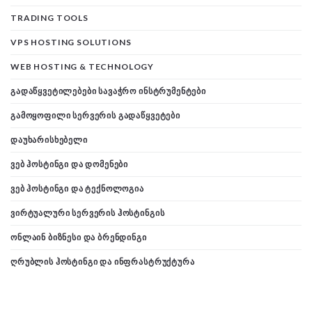
TRADING TOOLS
VPS HOSTING SOLUTIONS
WEB HOSTING & TECHNOLOGY
ᲒᲐᲓᲐᲬᲧᲕᲔᲢᲘᲚᲔᲑᲔᲑᲘ ᲡᲐᲕᲐᲭᲠᲝ ᲘᲜᲡᲢᲠᲣᲛᲔᲜᲢᲔᲑᲘ
ᲒᲐᲛᲝᲧᲝᲤᲘᲚᲘ ᲡᲔᲠᲕᲔᲠᲘᲡ ᲒᲐᲓᲐᲬᲧᲕᲔᲢᲔᲑᲘ
ᲓᲐᲣᲮᲐᲠᲘᲡᲮᲔᲑᲔᲚᲘ
ᲕᲔᲑ ᲰᲝᲡᲢᲘᲜᲒᲘ ᲓᲐ ᲓᲝᲛᲔᲜᲔᲑᲘ
ᲕᲔᲑ ᲰᲝᲡᲢᲘᲜᲒᲘ ᲓᲐ ᲢᲔᲥᲜᲝᲚᲝᲒᲘᲐ
ᲕᲘᲠᲢᲣᲐᲚᲣᲠᲘ ᲡᲔᲠᲕᲔᲠᲘᲡ ᲰᲝᲡᲢᲘᲜᲒᲘᲡ
ᲝᲜᲚᲐᲘᲜ ᲑᲘᲖᲜᲔᲡᲘ ᲓᲐ ᲑᲠᲔᲜᲓᲘᲜᲒᲘ
ᲦᲠᲣᲑᲚᲘᲡ ᲰᲝᲡᲢᲘᲜᲒᲘ ᲓᲐ ᲘᲜᲤᲠᲐᲡᲢᲠᲣᲥᲢᲣᲠᲐ