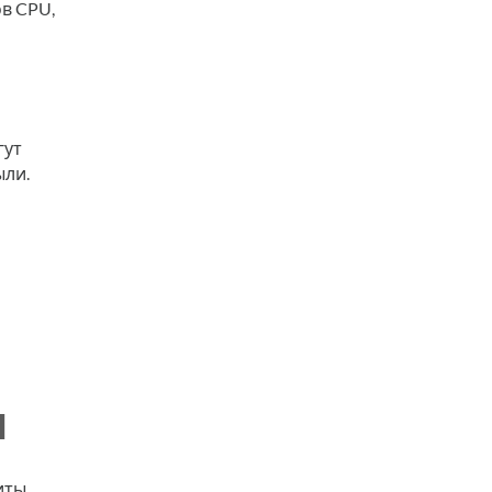
ов CPU,
гут
ыли.
И
иты