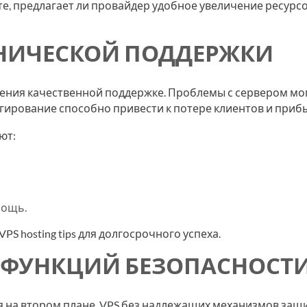
яйте, предлагает ли провайдер удобное увеличение ресурс
ХНИЧЕСКОЙ ПОДДЕРЖКИ
ения качественной поддержке. Проблемы с сервером мо
агирование способно привести к потере клиентов и приб
ют:
мощь.
S hosting tips для долгосрочного успеха.
Е ФУНКЦИЙ БЕЗОПАСНОСТ
я на втором плане. VPS без надлежащих механизмов защ