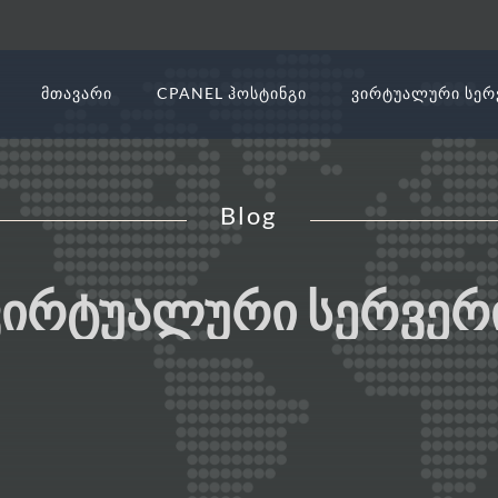
ᲛᲗᲐᲕᲐᲠᲘ
CPANEL ᲰᲝᲡᲢᲘᲜᲒᲘ
ᲕᲘᲠᲢᲣᲐᲚᲣᲠᲘ ᲡᲔᲠ
Blog
ᲕᲘᲠᲢᲣᲐᲚᲣᲠᲘ ᲡᲔᲠᲕᲔᲠᲘ