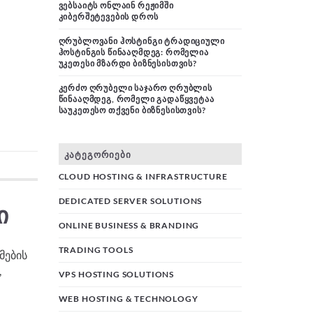
ᲕᲔᲑᲡᲐᲘᲢᲡ ᲝᲜᲚᲐᲘᲜ ᲠᲔᲟᲘᲛᲨᲘ
ᲙᲘᲑᲔᲠᲨᲔᲢᲔᲕᲔᲑᲘᲡ ᲓᲠᲝᲡ
ᲦᲠᲣᲑᲚᲝᲕᲐᲜᲘ ᲰᲝᲡᲢᲘᲜᲒᲘ ᲢᲠᲐᲓᲘᲪᲘᲣᲚᲘ
ᲰᲝᲡᲢᲘᲜᲒᲘᲡ ᲬᲘᲜᲐᲐᲦᲛᲓᲔᲒ: ᲠᲝᲛᲔᲚᲘᲐ
ᲣᲙᲔᲗᲔᲡᲘ ᲛᲖᲐᲠᲓᲘ ᲑᲘᲖᲜᲔᲡᲘᲡᲗᲕᲘᲡ?
ᲙᲔᲠᲫᲝ ᲦᲠᲣᲑᲔᲚᲘ ᲡᲐᲯᲐᲠᲝ ᲦᲠᲣᲑᲚᲘᲡ
ᲬᲘᲜᲐᲐᲦᲛᲓᲔᲒ, ᲠᲝᲛᲔᲚᲘ ᲒᲐᲓᲐᲬᲧᲕᲔᲢᲐᲐ
ᲡᲐᲣᲙᲔᲗᲔᲡᲝ ᲗᲥᲕᲔᲜᲘ ᲑᲘᲖᲜᲔᲡᲘᲡᲗᲕᲘᲡ?
ᲙᲐᲢᲔᲒᲝᲠᲘᲔᲑᲘ
CLOUD HOSTING & INFRASTRUCTURE
DEDICATED SERVER SOLUTIONS
Ი
ONLINE BUSINESS & BRANDING
TRADING TOOLS
მების
,
VPS HOSTING SOLUTIONS
WEB HOSTING & TECHNOLOGY