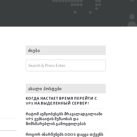
ᲫᲘᲔᲑᲐ
ᲐᲮᲐᲚᲘ ᲞᲝᲡᲢᲔᲑᲘ
КОГДА НАСТАЕТ ВРЕМЯ ПЕРЕЙТИ С
VPS НА ВЫДЕЛЕННЫЙ СЕРВЕР?
ᲠᲐᲢᲝᲛ ᲐᲣᲛᲯᲝᲑᲔᲡᲔᲑᲡ ᲛᲠᲐᲕᲐᲚᲐᲓᲒᲘᲚᲘᲐᲜᲘ
VPS ᲕᲔᲑᲡᲐᲘᲢᲘᲡ ᲛᲣᲨᲐᲝᲑᲐᲡ ᲓᲐ
ᲛᲝᲛᲮᲛᲐᲠᲔᲑᲚᲘᲡ ᲒᲐᲛᲝᲪᲓᲘᲚᲔᲑᲐᲡ
ᲠᲝᲒᲝᲠ ᲘᲜᲐᲠᲩᲣᲜᲔᲑᲡ DDOS ᲓᲐᲪᲕᲐ ᲗᲥᲕᲔᲜᲡ