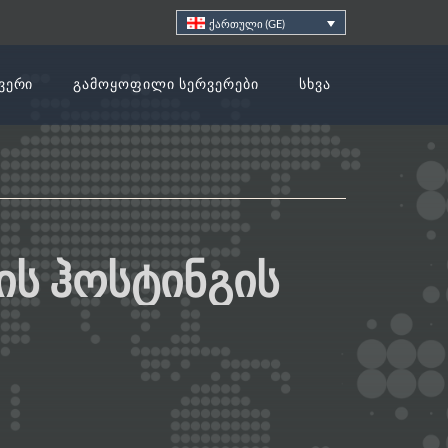
ქართული (GE)
ᲕᲔᲠᲘ
ᲒᲐᲛᲝᲧᲝᲤᲘᲚᲘ ᲡᲔᲠᲕᲔᲠᲔᲑᲘ
ᲡᲮᲕᲐ
Ს ᲰᲝᲡᲢᲘᲜᲒᲘᲡ