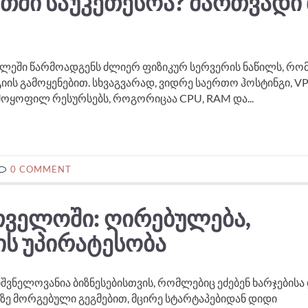
ᲗᲨᲘ ᲡᲐᲣᲙᲔᲗᲔᲡᲝᲐ? ᲛᲐᲠᲗᲕᲐᲓᲘ
ილეში წარმოადგენს ძლიერ ფიზიკურ სერვერის ნაწილს, რო
ს გამოყენებით. სხვაგვარად, ვიდრე საერთო ჰოსტინგი, V
ოყოფილ რესურსებს, როგორიცაა CPU, RAM და...
0 COMMENT
ᲠᲗᲕᲔᲚᲝᲨᲘ: ᲦᲘᲠᲔᲑᲣᲚᲔᲑᲐ,
ᲘᲡ ᲣᲞᲘᲠᲐᲢᲔᲡᲝᲑᲐ
შვნელოვანია ბიზნესებისთვის, რომლებიც ეძებენ ხარჯებისა
ბზე მორგებული გეგმებით, მცირე სტარტაპებიდან დიდი