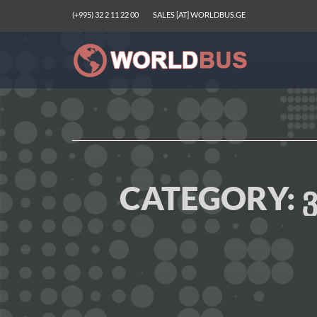
(+995) 32 2 11 22 00
SALES [AT] WORLDBUS.GE
CATEGORY: