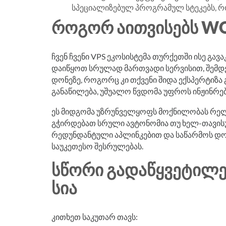
სპეციალიზებულ პროგრამულ სტეკებს, რ
ᲠᲝᲒᲝᲠ ᲐᲘᲗᲕᲘᲡᲔᲑᲡ W
ჩვენ ჩვენი VPS ეკოსისტემა თურქეთში ისე გა
დაიწყოთ სრულად მართვადი სერვისით, შემდ
დონეზე, როგორც კი თქვენი შიდა ექსპერტიზა
განაწილება, უშუალო წვდომა უფროს ინჟინრებ
ეს მიდგომა უზრუნველყოფს მოქნილობას რელა
გჭირდებათ სრული ავტონომია თუ ხელ-თავისუ
რედუნდანტული აპლინკებით და საწარმოს დონ
საუკეთესო შესრულებას.
ᲡᲬᲝᲠᲘ ᲒᲐᲓᲐᲬᲧᲕᲔᲢᲘᲚᲔᲑ
ᲡᲘᲐ
კითხეთ საკუთარ თავს: