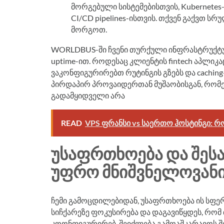
მორგებული სისტემებისთვის, Kubernetes
CI/CD pipelines-ისთვის. თქვენ გაქვთ ს
მორგოთ.
WORLDBUS-ში ჩვენი თურქული ინფრასტრუქტურ
uptime-ით. როდესაც კლიენტის fintech აპლიკა
ვაკონფიგურირებთ რუტინგის გზებს და caching-
პირდაპირ პროვაიდერთან მუშაობისგან, რომ
გადამყიდველი არა
READ
VPS ფრანსი vs საერთო ჰოსტინგი: რ
ᲣᲡᲐᲤᲠᲗᲮᲝᲔᲑᲐ ᲓᲐ ᲨᲔᲡᲐ
ᲣᲤᲠᲝ ᲛᲜᲘᲨᲕᲜᲔᲚᲝᲕᲐᲜᲘ
ჩემი გამოცდილებიდან, უსაფრთხოება ის სფეროა
სიჩქარეზე ფოკუსირება და დაგავიწყდეს, რ
კოონფიგურირებ, შეიძლება გამოაშკარავოს შე