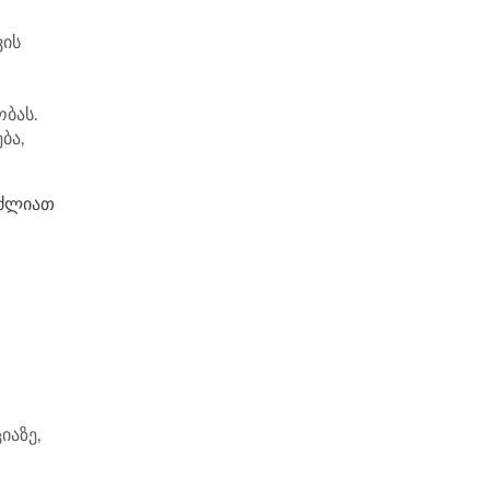
ვის
ობას.
ბა,
იძლიათ
იაზე,