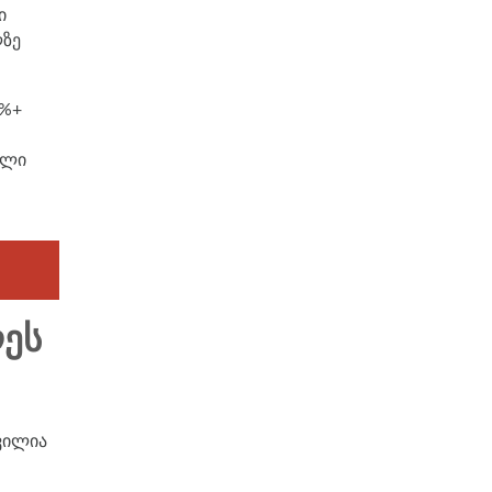
ი
ლზე
 %+
ელი
ᲦᲔᲡ
დვილია