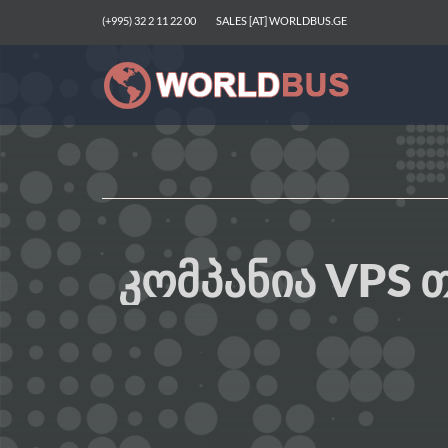
(+995) 32 2 11 22 00
SALES [AT] WORLDBUS.GE
ᲙᲝᲛᲞᲐᲜᲘᲐ VPS 