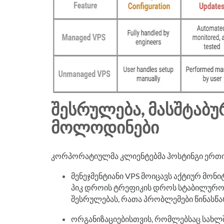
ᲨᲔᲡᲠᲣᲚᲔᲑᲐ, ᲛᲐᲡᲨᲢᲐᲑᲣ
ᲛᲝᲚᲝᲓᲘᲜᲔᲑᲘ
კორპორატიულმა კლიენტებმა ჰოსტინგი ერთი
მენეჯმენტიანი VPS მოიცავს აქტიურ მონი
პიკ დროის ტრეფიკის დროს სტაბილურობა 
შესრულებას, რათა პრობლემები წინასწარ შ
ორგანიზაციებისთვის, რომლებსაც სახლში