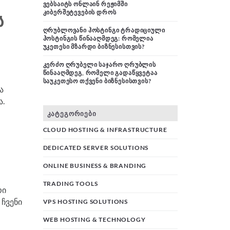
ᲕᲔᲑᲡᲐᲘᲢᲡ ᲝᲜᲚᲐᲘᲜ ᲠᲔᲟᲘᲛᲨᲘ
ᲙᲘᲑᲔᲠᲨᲔᲢᲔᲕᲔᲑᲘᲡ ᲓᲠᲝᲡ
Ს
ᲦᲠᲣᲑᲚᲝᲕᲐᲜᲘ ᲰᲝᲡᲢᲘᲜᲒᲘ ᲢᲠᲐᲓᲘᲪᲘᲣᲚᲘ
ᲰᲝᲡᲢᲘᲜᲒᲘᲡ ᲬᲘᲜᲐᲐᲦᲛᲓᲔᲒ: ᲠᲝᲛᲔᲚᲘᲐ
ᲣᲙᲔᲗᲔᲡᲘ ᲛᲖᲐᲠᲓᲘ ᲑᲘᲖᲜᲔᲡᲘᲡᲗᲕᲘᲡ?
ᲙᲔᲠᲫᲝ ᲦᲠᲣᲑᲔᲚᲘ ᲡᲐᲯᲐᲠᲝ ᲦᲠᲣᲑᲚᲘᲡ
ᲬᲘᲜᲐᲐᲦᲛᲓᲔᲒ, ᲠᲝᲛᲔᲚᲘ ᲒᲐᲓᲐᲬᲧᲕᲔᲢᲐᲐ
ᲡᲐᲣᲙᲔᲗᲔᲡᲝ ᲗᲥᲕᲔᲜᲘ ᲑᲘᲖᲜᲔᲡᲘᲡᲗᲕᲘᲡ?
ა
ა.
ᲙᲐᲢᲔᲒᲝᲠᲘᲔᲑᲘ
CLOUD HOSTING & INFRASTRUCTURE
DEDICATED SERVER SOLUTIONS
ONLINE BUSINESS & BRANDING
TRADING TOOLS
რი
ჩვენი
VPS HOSTING SOLUTIONS
WEB HOSTING & TECHNOLOGY