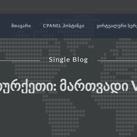
ᲛᲗᲐᲕᲐᲠᲘ
CPANEL ᲰᲝᲡᲢᲘᲜᲒᲘ
ᲕᲘᲠᲢᲣᲐᲚᲣᲠᲘ ᲡᲔᲠ
Single Blog
ᲗᲣᲠᲥᲔᲗᲘ: ᲛᲐᲠᲗᲕᲐᲓᲘ