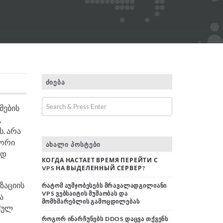
ᲫᲘᲔᲑᲐ
მების
,
. არა
წორი
ᲐᲮᲐᲚᲘ ᲞᲝᲡᲢᲔᲑᲘ
ად
КОГДА НАСТАЕТ ВРЕМЯ ПЕРЕЙТИ С
VPS НА ВЫДЕЛЕННЫЙ СЕРВЕР?
ზაციის
ᲠᲐᲢᲝᲛ ᲐᲣᲛᲯᲝᲑᲔᲡᲔᲑᲡ ᲛᲠᲐᲕᲐᲚᲐᲓᲒᲘᲚᲘᲐᲜᲘ
VPS ᲕᲔᲑᲡᲐᲘᲢᲘᲡ ᲛᲣᲨᲐᲝᲑᲐᲡ ᲓᲐ
ა
ᲛᲝᲛᲮᲛᲐᲠᲔᲑᲚᲘᲡ ᲒᲐᲛᲝᲪᲓᲘᲚᲔᲑᲐᲡ
ქულ
ᲠᲝᲒᲝᲠ ᲘᲜᲐᲠᲩᲣᲜᲔᲑᲡ DDOS ᲓᲐᲪᲕᲐ ᲗᲥᲕᲔᲜᲡ