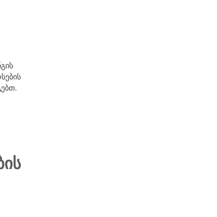
გის
რსების
ებთ.
ᲑᲘᲡ