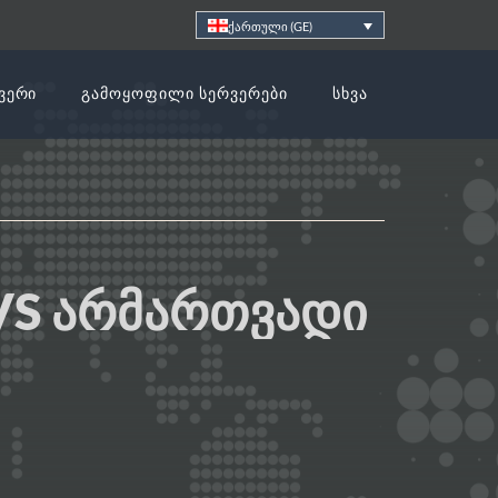
ქართული (GE)
ᲕᲔᲠᲘ
ᲒᲐᲛᲝᲧᲝᲤᲘᲚᲘ ᲡᲔᲠᲕᲔᲠᲔᲑᲘ
ᲡᲮᲕᲐ
 VS ᲐᲠᲛᲐᲠᲗᲕᲐᲓᲘ