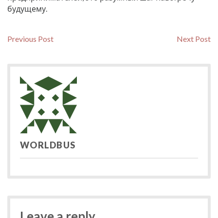
будущему.
Навигация
Previous
N
Previous Post
Next Post
post:
po
по
записям
WORLDBUS
Leave a reply