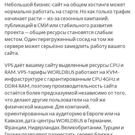
Небольшой бизнес-сайт на общем хостинге может
нормально работать на старте. Но как только трафик
начинает расти — из-за сезонных кампаний,
публикаций в СМИ или стабильного развития
проекта — общие ресурсы становятся слабым
местом. Один перегруженный сосед на том же
сервере может серьёзно замедлить работу вашего
сайта.
VPS даёт вашему сайту выделенные ресурсы CPU и
RAM. VPS-тарифы WORLDBUS работают на KVM-
инфраструктуре с гарантированным CPU 4GHz и
DDR4 RAM, поэтому производительность сайта
остаётся более предсказуемой независимо от того,
что делают другие пользователи на той же
физической машине. Для компаний,
ориентированных на аудиторию в Европе или на
Кавказе, дата-центры WORLDBUS в Германии,
Франции, Нидерландах, Великобритании, Турции и
Грузии позволяют разместить сервер ближе к