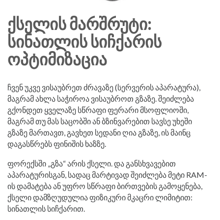
ᲥᲡᲔᲚᲘᲡ ᲛᲐᲠᲨᲠᲣᲢᲘ:
ᲡᲘᲜᲐᲗᲚᲘᲡ ᲡᲘᲩᲥᲐᲠᲘᲡ
ᲝᲞᲢᲘᲛᲘᲖᲐᲪᲘᲐ
ჩვენ უკვე ვისაუბრეთ ძრავაზე (სერვერის აპარატურა),
მაგრამ ახლა საჭიროა ვისაუბროთ გზაზე. შეიძლება
გქონდეთ ყველაზე სწრაფი ფერარი მსოფლიოში,
მაგრამ თუ მას საცობში ან ბზინვარებით სავსე უხეში
გზაზე მართავთ, გავხეთ სედანი ღია გზაზე, ის მაინც
დაგასწრებს ფინიშის ხაზზე.
ფორექსში „გზა“ არის ქსელი. და განსხვავებით
აპარატურისგან, სადაც მარტივად შეიძლება მეტი RAM-
ის დამატება ან უფრო სწრაფი ბირთვების გამოყენება,
ქსელი დამზღუდულია ფიზიკური მკაცრი ლიმიტით:
სინათლის სიჩქარით.