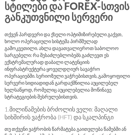
ᲡᲢᲘᲚᲔᲑᲘ ᲓᲐ FOREX-ᲡᲗᲕᲘᲡ
ᲒᲐᲜᲙᲣᲗᲕᲜᲘᲚᲘ ᲡᲔᲠᲕᲔᲠᲘ
თქვენ ჰარდვერი და ქსელი ოპტიმიზირებული გაქვთ,
ხოლო ოპერაციული სისტემა პირმშულად
გამოკვეთილი. ახლა დავათვალიეროთ საბოლოო
სარგებელი: რა შესაძლებლობებს გაძლევთ ეს
ექსტრემალურად დაბალი ლატენციის
ინფრასტრუქტურა ყოველდღიურ სავაჭრო
ოპერაციებში. სერიოზული ვაჭრებისთვის, გამოყოფილი
სერვერი სიდიადიდან გარდაქმნილია აუცილებელ
ხელსაწყოდ, რომელიც აუცილებელია მოწინავე
სტრატეგიების შესრულებისთვის.
1.მილიწამების ბრძოლის ველი: მაღალი
სიხშირის ვაჭრობა (HFT) და სკალპინგი
თუ თქვენი ვაჭრობის წარმატება გაითვლება წამებში ან