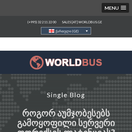
MENU
(+995) 32 2 11 22 00
SALES [AT] WORLDBUS.GE
ქართული (GE)
Single Blog
ᲠᲝᲒᲝᲠ ᲐᲣᲛᲯᲝᲑᲔᲡᲔᲑᲡ
ᲒᲐᲛᲝᲧᲝᲤᲘᲚᲘ ᲡᲔᲠᲕᲔᲠᲘ