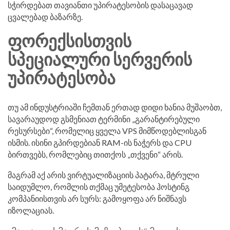
სჭირდებათ თავიანთი უპირატესობის დასაცავად
ცვალებად ბაზარზე.
ᲤᲝᲠᲔᲥᲡᲘᲡᲗᲕᲘᲡ
ᲡᲞᲔᲪᲘᲐᲚᲣᲠᲘ ᲡᲔᲠᲕᲔᲠᲘᲡ
ᲣᲞᲘᲠᲐᲢᲔᲡᲝᲑᲐ
თუ ამ ინდუსტრიაში ჩემთან ერთად დიდი ხანია მუშაობთ,
სავარაუდოდ გსმენიათ ტერმინი „გარანტირებული
რესურსები“, რომელიც ყველა VPS მიმწოდებლისგან
ისმის. ისინი გპირდებიან RAM-ის ნაჭერს და CPU
ბირთვებს, რომლებიც თითქოს „თქვენი“ არის.
მაგრამ აქ არის ვირტუალიზაციის პატარა, მტრული
საიდუმლო, რომლის თქმაც უმეტესობა ჰოსტინგ
კომპანიისთვის არ სურს: გამოყოფა არ ნიშნავს
იზოლაციას.