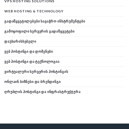
VPS HOSTING SOLUTIONS
WEB HOSTING & TECHNOLOGY
ᲒᲐᲓᲐᲬᲧᲕᲔᲢᲘᲚᲔᲑᲔᲑᲘ ᲡᲐᲕᲐᲭᲠᲝ ᲘᲜᲡᲢᲠᲣᲛᲔᲜᲢᲔᲑᲘ
ᲒᲐᲛᲝᲧᲝᲤᲘᲚᲘ ᲡᲔᲠᲕᲔᲠᲘᲡ ᲒᲐᲓᲐᲬᲧᲕᲔᲢᲔᲑᲘ
ᲓᲐᲣᲮᲐᲠᲘᲡᲮᲔᲑᲔᲚᲘ
ᲕᲔᲑ ᲰᲝᲡᲢᲘᲜᲒᲘ ᲓᲐ ᲓᲝᲛᲔᲜᲔᲑᲘ
ᲕᲔᲑ ᲰᲝᲡᲢᲘᲜᲒᲘ ᲓᲐ ᲢᲔᲥᲜᲝᲚᲝᲒᲘᲐ
ᲕᲘᲠᲢᲣᲐᲚᲣᲠᲘ ᲡᲔᲠᲕᲔᲠᲘᲡ ᲰᲝᲡᲢᲘᲜᲒᲘᲡ
ᲝᲜᲚᲐᲘᲜ ᲑᲘᲖᲜᲔᲡᲘ ᲓᲐ ᲑᲠᲔᲜᲓᲘᲜᲒᲘ
ᲦᲠᲣᲑᲚᲘᲡ ᲰᲝᲡᲢᲘᲜᲒᲘ ᲓᲐ ᲘᲜᲤᲠᲐᲡᲢᲠᲣᲥᲢᲣᲠᲐ