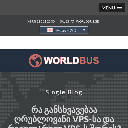
MENU
(+995) 32 2 11 22 00
SALES [AT] WORLDBUS.GE
ქართული (GE)
Single Blog
ᲠᲐ ᲒᲐᲜᲡᲮᲕᲐᲕᲔᲑᲐᲐ
ᲦᲠᲣᲑᲚᲝᲕᲐᲜᲘ VPS-ᲡᲐ ᲓᲐ