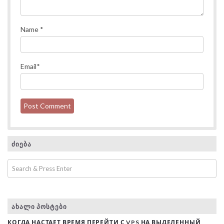
Name
*
Email
*
ᲫᲘᲔᲑᲐ
ᲐᲮᲐᲚᲘ ᲞᲝᲡᲢᲔᲑᲘ
КОГДА НАСТАЕТ ВРЕМЯ ПЕРЕЙТИ С VPS НА ВЫДЕЛЕННЫЙ