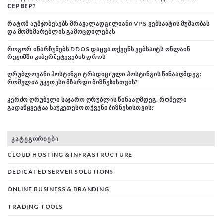
СЕРВЕР?
ᲠᲐᲢᲝᲛ ᲐᲣᲛᲯᲝᲑᲔᲡᲔᲑᲡ ᲛᲠᲐᲕᲐᲚᲐᲓᲒᲘᲚᲘᲐᲜᲘ VPS ᲕᲔᲑᲡᲐᲘᲢᲘᲡ ᲛᲣᲨᲐᲝᲑᲐᲡ
ᲓᲐ ᲛᲝᲛᲮᲛᲐᲠᲔᲑᲚᲘᲡ ᲒᲐᲛᲝᲪᲓᲘᲚᲔᲑᲐᲡ
ᲠᲝᲒᲝᲠ ᲘᲜᲐᲠᲩᲣᲜᲔᲑᲡ DDOS ᲓᲐᲪᲕᲐ ᲗᲥᲕᲔᲜᲡ ᲕᲔᲑᲡᲐᲘᲢᲡ ᲝᲜᲚᲐᲘᲜ
ᲠᲔᲟᲘᲛᲨᲘ ᲙᲘᲑᲔᲠᲨᲔᲢᲔᲕᲔᲑᲘᲡ ᲓᲠᲝᲡ
ᲦᲠᲣᲑᲚᲝᲕᲐᲜᲘ ᲰᲝᲡᲢᲘᲜᲒᲘ ᲢᲠᲐᲓᲘᲪᲘᲣᲚᲘ ᲰᲝᲡᲢᲘᲜᲒᲘᲡ ᲬᲘᲜᲐᲐᲦᲛᲓᲔᲒ:
ᲠᲝᲛᲔᲚᲘᲐ ᲣᲙᲔᲗᲔᲡᲘ ᲛᲖᲐᲠᲓᲘ ᲑᲘᲖᲜᲔᲡᲘᲡᲗᲕᲘᲡ?
ᲙᲔᲠᲫᲝ ᲦᲠᲣᲑᲔᲚᲘ ᲡᲐᲯᲐᲠᲝ ᲦᲠᲣᲑᲚᲘᲡ ᲬᲘᲜᲐᲐᲦᲛᲓᲔᲒ, ᲠᲝᲛᲔᲚᲘ
ᲒᲐᲓᲐᲬᲧᲕᲔᲢᲐᲐ ᲡᲐᲣᲙᲔᲗᲔᲡᲝ ᲗᲥᲕᲔᲜᲘ ᲑᲘᲖᲜᲔᲡᲘᲡᲗᲕᲘᲡ?
ᲙᲐᲢᲔᲒᲝᲠᲘᲔᲑᲘ
CLOUD HOSTING & INFRASTRUCTURE
DEDICATED SERVER SOLUTIONS
ONLINE BUSINESS & BRANDING
TRADING TOOLS