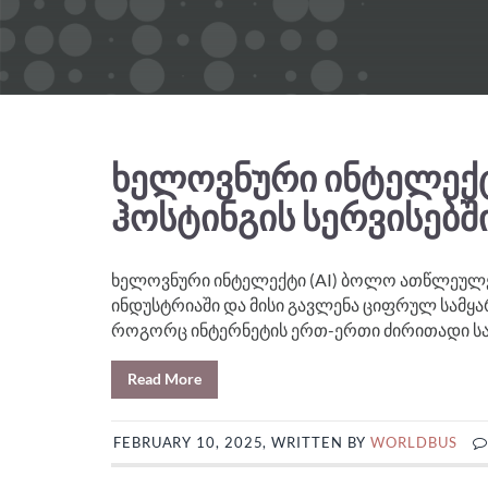
ᲮᲔᲚᲝᲕᲜᲣᲠᲘ ᲘᲜᲢᲔᲚᲔᲥᲢᲘ
ᲰᲝᲡᲢᲘᲜᲒᲘᲡ ᲡᲔᲠᲕᲘᲡᲔᲑᲨ
ხელოვნური ინტელექტი (AI) ბოლო ათწლეულე
ინდუსტრიაში და მისი გავლენა ციფრულ სამყ
როგორც ინტერნეტის ერთ-ერთი ძირითადი საყრ
Read More
FEBRUARY 10, 2025, WRITTEN BY
WORLDBUS