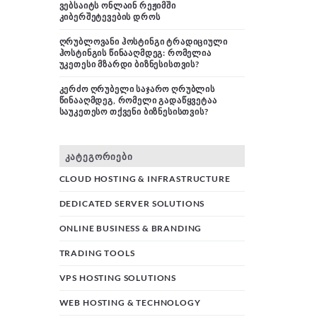
ᲕᲔᲑᲡᲐᲘᲢᲡ ᲝᲜᲚᲐᲘᲜ ᲠᲔᲟᲘᲛᲨᲘ
ᲙᲘᲑᲔᲠᲨᲔᲢᲔᲕᲔᲑᲘᲡ ᲓᲠᲝᲡ
ᲦᲠᲣᲑᲚᲝᲕᲐᲜᲘ ᲰᲝᲡᲢᲘᲜᲒᲘ ᲢᲠᲐᲓᲘᲪᲘᲣᲚᲘ
ᲰᲝᲡᲢᲘᲜᲒᲘᲡ ᲬᲘᲜᲐᲐᲦᲛᲓᲔᲒ: ᲠᲝᲛᲔᲚᲘᲐ
ᲣᲙᲔᲗᲔᲡᲘ ᲛᲖᲐᲠᲓᲘ ᲑᲘᲖᲜᲔᲡᲘᲡᲗᲕᲘᲡ?
ᲙᲔᲠᲫᲝ ᲦᲠᲣᲑᲔᲚᲘ ᲡᲐᲯᲐᲠᲝ ᲦᲠᲣᲑᲚᲘᲡ
ᲬᲘᲜᲐᲐᲦᲛᲓᲔᲒ, ᲠᲝᲛᲔᲚᲘ ᲒᲐᲓᲐᲬᲧᲕᲔᲢᲐᲐ
ᲡᲐᲣᲙᲔᲗᲔᲡᲝ ᲗᲥᲕᲔᲜᲘ ᲑᲘᲖᲜᲔᲡᲘᲡᲗᲕᲘᲡ?
ᲙᲐᲢᲔᲒᲝᲠᲘᲔᲑᲘ
CLOUD HOSTING & INFRASTRUCTURE
DEDICATED SERVER SOLUTIONS
ONLINE BUSINESS & BRANDING
TRADING TOOLS
VPS HOSTING SOLUTIONS
WEB HOSTING & TECHNOLOGY