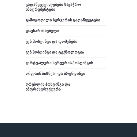
ᲒᲐᲓᲐᲬᲧᲕᲔᲢᲘᲚᲔᲑᲔᲑᲘ ᲡᲐᲕᲐᲭᲠᲝ
ᲘᲜᲡᲢᲠᲣᲛᲔᲜᲢᲔᲑᲘ
ᲒᲐᲛᲝᲧᲝᲤᲘᲚᲘ ᲡᲔᲠᲕᲔᲠᲘᲡ ᲒᲐᲓᲐᲬᲧᲕᲔᲢᲔᲑᲘ
ᲓᲐᲣᲮᲐᲠᲘᲡᲮᲔᲑᲔᲚᲘ
ᲕᲔᲑ ᲰᲝᲡᲢᲘᲜᲒᲘ ᲓᲐ ᲓᲝᲛᲔᲜᲔᲑᲘ
ᲕᲔᲑ ᲰᲝᲡᲢᲘᲜᲒᲘ ᲓᲐ ᲢᲔᲥᲜᲝᲚᲝᲒᲘᲐ
ᲕᲘᲠᲢᲣᲐᲚᲣᲠᲘ ᲡᲔᲠᲕᲔᲠᲘᲡ ᲰᲝᲡᲢᲘᲜᲒᲘᲡ
ᲝᲜᲚᲐᲘᲜ ᲑᲘᲖᲜᲔᲡᲘ ᲓᲐ ᲑᲠᲔᲜᲓᲘᲜᲒᲘ
ᲦᲠᲣᲑᲚᲘᲡ ᲰᲝᲡᲢᲘᲜᲒᲘ ᲓᲐ
ᲘᲜᲤᲠᲐᲡᲢᲠᲣᲥᲢᲣᲠᲐ