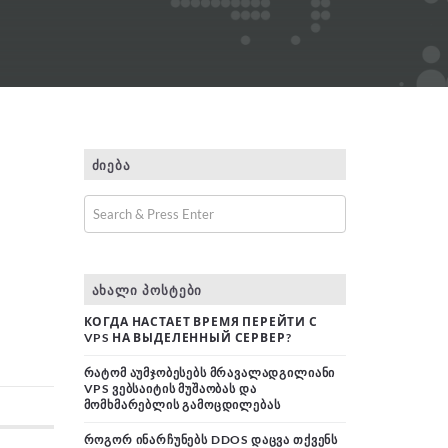
ᲫᲘᲔᲑᲐ
ᲐᲮᲐᲚᲘ ᲞᲝᲡᲢᲔᲑᲘ
КОГДА НАСТАЕТ ВРЕМЯ ПЕРЕЙТИ С
VPS НА ВЫДЕЛЕННЫЙ СЕРВЕР?
ᲠᲐᲢᲝᲛ ᲐᲣᲛᲯᲝᲑᲔᲡᲔᲑᲡ ᲛᲠᲐᲕᲐᲚᲐᲓᲒᲘᲚᲘᲐᲜᲘ
VPS ᲕᲔᲑᲡᲐᲘᲢᲘᲡ ᲛᲣᲨᲐᲝᲑᲐᲡ ᲓᲐ
ᲛᲝᲛᲮᲛᲐᲠᲔᲑᲚᲘᲡ ᲒᲐᲛᲝᲪᲓᲘᲚᲔᲑᲐᲡ
ᲠᲝᲒᲝᲠ ᲘᲜᲐᲠᲩᲣᲜᲔᲑᲡ DDOS ᲓᲐᲪᲕᲐ ᲗᲥᲕᲔᲜᲡ