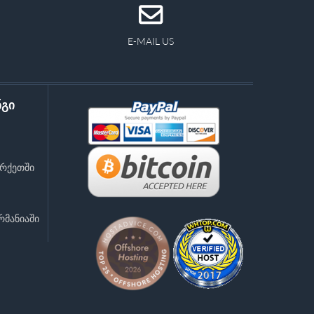
E-MAIL US
ნგი
რქეთში
რმანიაში