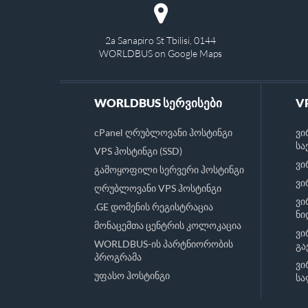
2a Sanapiro St Tbilisi, 0144
WORLDBUS on Google Maps
WORLDBUS სერვისები
V
cPanel ღრუბლოვანი ჰოსტინგი
ვი
სა
VPS ჰოსტინგი (SSD)
ვი
გამოყოფილი სერვერი ჰოსტინგი
ვი
ღრუბლოვანი VPS ჰოსტინგი
ვი
.GE დომენის რეგისტრაცია
ნი
მონაცემთა ცენტრის კოლოკაცია
ვი
WORLDBUS-ის პარტნიორობის
გა
პროგრამა
ვი
უფასო ჰოსტინგი
სა