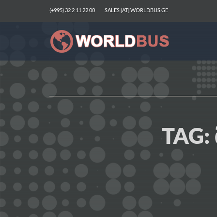
(+995) 32 2 11 22 00
SALES [AT] WORLDBUS.GE
TAG: