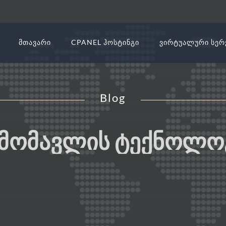
ᲛᲗᲐᲕᲐᲠᲘ
CPANEL ᲰᲝᲡᲢᲘᲜᲒᲘ
ᲕᲘᲠᲢᲣᲐᲚᲣᲠᲘ ᲡᲔᲠ
Blog
ᲛᲝᲛᲐᲕᲚᲘᲡ ᲢᲔᲥᲜᲝᲚᲝ