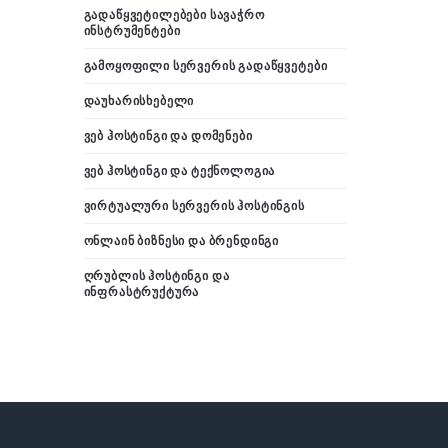
ᲒᲐᲓᲐᲬᲧᲕᲔᲢᲘᲚᲔᲑᲔᲑᲘ ᲡᲐᲕᲐᲭᲠᲝ
ᲘᲜᲡᲢᲠᲣᲛᲔᲜᲢᲔᲑᲘ
ᲒᲐᲛᲝᲧᲝᲤᲘᲚᲘ ᲡᲔᲠᲕᲔᲠᲘᲡ ᲒᲐᲓᲐᲬᲧᲕᲔᲢᲔᲑᲘ
ᲓᲐᲣᲮᲐᲠᲘᲡᲮᲔᲑᲔᲚᲘ
ᲕᲔᲑ ᲰᲝᲡᲢᲘᲜᲒᲘ ᲓᲐ ᲓᲝᲛᲔᲜᲔᲑᲘ
ᲕᲔᲑ ᲰᲝᲡᲢᲘᲜᲒᲘ ᲓᲐ ᲢᲔᲥᲜᲝᲚᲝᲒᲘᲐ
ᲕᲘᲠᲢᲣᲐᲚᲣᲠᲘ ᲡᲔᲠᲕᲔᲠᲘᲡ ᲰᲝᲡᲢᲘᲜᲒᲘᲡ
ᲝᲜᲚᲐᲘᲜ ᲑᲘᲖᲜᲔᲡᲘ ᲓᲐ ᲑᲠᲔᲜᲓᲘᲜᲒᲘ
ᲦᲠᲣᲑᲚᲘᲡ ᲰᲝᲡᲢᲘᲜᲒᲘ ᲓᲐ
ᲘᲜᲤᲠᲐᲡᲢᲠᲣᲥᲢᲣᲠᲐ