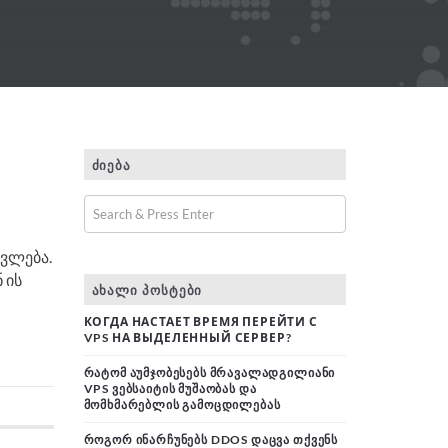
ᲫᲘᲔᲑᲐ
ვლება.
 ის
ᲐᲮᲐᲚᲘ ᲞᲝᲡᲢᲔᲑᲘ
КОГДА НАСТАЕТ ВРЕМЯ ПЕРЕЙТИ С
VPS НА ВЫДЕЛЕННЫЙ СЕРВЕР?
ᲠᲐᲢᲝᲛ ᲐᲣᲛᲯᲝᲑᲔᲡᲔᲑᲡ ᲛᲠᲐᲕᲐᲚᲐᲓᲒᲘᲚᲘᲐᲜᲘ
VPS ᲕᲔᲑᲡᲐᲘᲢᲘᲡ ᲛᲣᲨᲐᲝᲑᲐᲡ ᲓᲐ
ᲛᲝᲛᲮᲛᲐᲠᲔᲑᲚᲘᲡ ᲒᲐᲛᲝᲪᲓᲘᲚᲔᲑᲐᲡ
ᲠᲝᲒᲝᲠ ᲘᲜᲐᲠᲩᲣᲜᲔᲑᲡ DDOS ᲓᲐᲪᲕᲐ ᲗᲥᲕᲔᲜᲡ