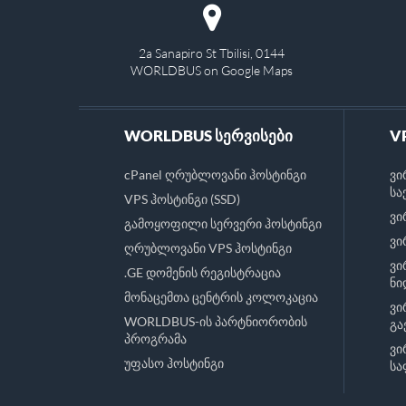
2a Sanapiro St Tbilisi, 0144
WORLDBUS on Google Maps
WORLDBUS სერვისები
V
cPanel ღრუბლოვანი ჰოსტინგი
ვი
სა
VPS ჰოსტინგი (SSD)
ვი
გამოყოფილი სერვერი ჰოსტინგი
ვი
ღრუბლოვანი VPS ჰოსტინგი
ვი
.GE დომენის რეგისტრაცია
ნი
მონაცემთა ცენტრის კოლოკაცია
ვი
WORLDBUS-ის პარტნიორობის
გა
პროგრამა
ვი
უფასო ჰოსტინგი
სა