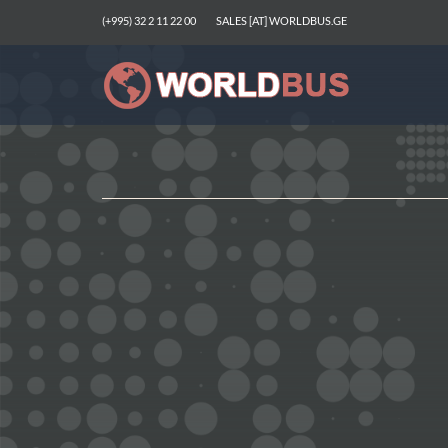
(+995) 32 2 11 22 00
SALES [AT] WORLDBUS.GE