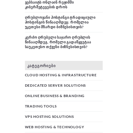
ᲕᲔᲑᲡᲐᲘᲢᲡ ᲝᲜᲚᲐᲘᲜ ᲠᲔᲟᲘᲛᲨᲘ
ᲙᲘᲑᲔᲠᲨᲔᲢᲔᲕᲔᲑᲘᲡ ᲓᲠᲝᲡ
ᲦᲠᲣᲑᲚᲝᲕᲐᲜᲘ ᲰᲝᲡᲢᲘᲜᲒᲘ ᲢᲠᲐᲓᲘᲪᲘᲣᲚᲘ
ᲰᲝᲡᲢᲘᲜᲒᲘᲡ ᲬᲘᲜᲐᲐᲦᲛᲓᲔᲒ: ᲠᲝᲛᲔᲚᲘᲐ
ᲣᲙᲔᲗᲔᲡᲘ ᲛᲖᲐᲠᲓᲘ ᲑᲘᲖᲜᲔᲡᲘᲡᲗᲕᲘᲡ?
ᲙᲔᲠᲫᲝ ᲦᲠᲣᲑᲔᲚᲘ ᲡᲐᲯᲐᲠᲝ ᲦᲠᲣᲑᲚᲘᲡ
ᲬᲘᲜᲐᲐᲦᲛᲓᲔᲒ, ᲠᲝᲛᲔᲚᲘ ᲒᲐᲓᲐᲬᲧᲕᲔᲢᲐᲐ
ᲡᲐᲣᲙᲔᲗᲔᲡᲝ ᲗᲥᲕᲔᲜᲘ ᲑᲘᲖᲜᲔᲡᲘᲡᲗᲕᲘᲡ?
ᲙᲐᲢᲔᲒᲝᲠᲘᲔᲑᲘ
CLOUD HOSTING & INFRASTRUCTURE
DEDICATED SERVER SOLUTIONS
ONLINE BUSINESS & BRANDING
TRADING TOOLS
VPS HOSTING SOLUTIONS
WEB HOSTING & TECHNOLOGY