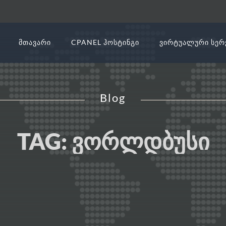
ᲛᲗᲐᲕᲐᲠᲘ
CPANEL ᲰᲝᲡᲢᲘᲜᲒᲘ
ᲕᲘᲠᲢᲣᲐᲚᲣᲠᲘ ᲡᲔᲠ
Blog
TAG:
ᲕᲝᲠᲚᲓᲑᲣᲡᲘ