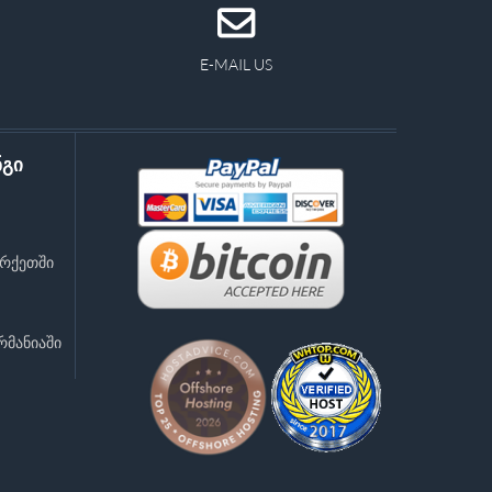
E-MAIL US
ნგი
რქეთში
რმანიაში