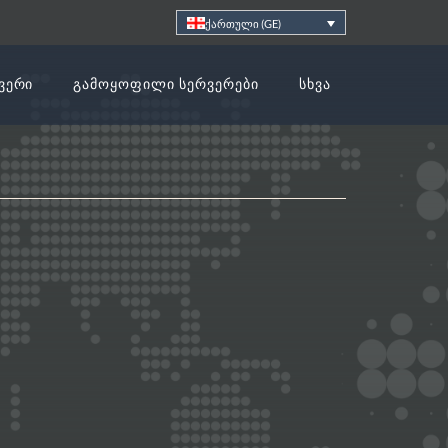
ქართული (GE)
ᲕᲔᲠᲘ
ᲒᲐᲛᲝᲧᲝᲤᲘᲚᲘ ᲡᲔᲠᲕᲔᲠᲔᲑᲘ
ᲡᲮᲕᲐ