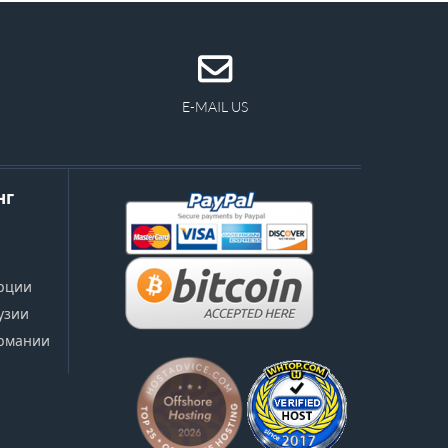
E-MAIL US
нг
урции
узии
ермании