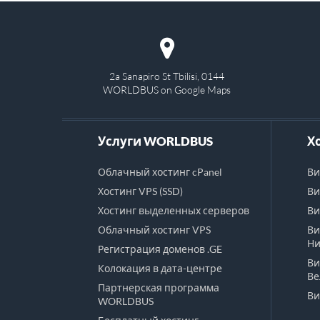
2a Sanapiro St Tbilisi, 0144
WORLDBUS on Google Maps
Услуги WORLDBUS
Х
Облачный хостинг cPanel
Ви
Хостинг VPS (SSD)
Ви
Хостинг выделенных серверов
Ви
Облачный хостинг VPS
Ви
Ни
Регистрация доменов .GE
Ви
Колокация в дата-центре
Ве
Партнерская программа
Ви
WORLDBUS