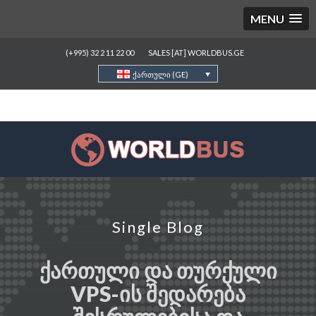
MENU
(+995) 32 2 11 22 00
SALES [AT] WORLDBUS.GE
ქართული (GE)
Single Blog
ᲥᲐᲠᲗᲣᲚᲘ ᲓᲐ ᲗᲣᲠᲥᲣᲚᲘ
VPS-ᲘᲡ ᲨᲔᲓᲐᲠᲔᲑᲐ