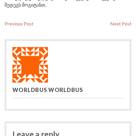
შედეგს მოგიტანთ.
Post
Previous
N
Previous Post
Next Post
post:
po
navigation
WORLDBUS WORLDBUS
Leave a reply