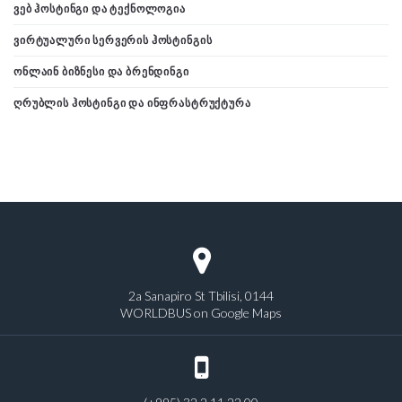
ᲕᲔᲑ ᲰᲝᲡᲢᲘᲜᲒᲘ ᲓᲐ ᲢᲔᲥᲜᲝᲚᲝᲒᲘᲐ
ᲕᲘᲠᲢᲣᲐᲚᲣᲠᲘ ᲡᲔᲠᲕᲔᲠᲘᲡ ᲰᲝᲡᲢᲘᲜᲒᲘᲡ
ᲝᲜᲚᲐᲘᲜ ᲑᲘᲖᲜᲔᲡᲘ ᲓᲐ ᲑᲠᲔᲜᲓᲘᲜᲒᲘ
ᲦᲠᲣᲑᲚᲘᲡ ᲰᲝᲡᲢᲘᲜᲒᲘ ᲓᲐ ᲘᲜᲤᲠᲐᲡᲢᲠᲣᲥᲢᲣᲠᲐ
2a Sanapiro St Tbilisi, 0144
WORLDBUS on Google Maps