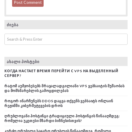
ᲫᲘᲔᲑᲐ
ᲐᲮᲐᲚᲘ ᲞᲝᲡᲢᲔᲑᲘ
КОГДА НАСТАЕТ ВРЕМЯ ПЕРЕЙТИ С VPS НА ВЫДЕЛЕННЫЙ
СЕРВЕР?
ᲠᲐᲢᲝᲛ ᲐᲣᲛᲯᲝᲑᲔᲡᲔᲑᲡ ᲛᲠᲐᲕᲐᲚᲐᲓᲒᲘᲚᲘᲐᲜᲘ VPS ᲕᲔᲑᲡᲐᲘᲢᲘᲡ ᲛᲣᲨᲐᲝᲑᲐᲡ
ᲓᲐ ᲛᲝᲛᲮᲛᲐᲠᲔᲑᲚᲘᲡ ᲒᲐᲛᲝᲪᲓᲘᲚᲔᲑᲐᲡ
ᲠᲝᲒᲝᲠ ᲘᲜᲐᲠᲩᲣᲜᲔᲑᲡ DDOS ᲓᲐᲪᲕᲐ ᲗᲥᲕᲔᲜᲡ ᲕᲔᲑᲡᲐᲘᲢᲡ ᲝᲜᲚᲐᲘᲜ
ᲠᲔᲟᲘᲛᲨᲘ ᲙᲘᲑᲔᲠᲨᲔᲢᲔᲕᲔᲑᲘᲡ ᲓᲠᲝᲡ
ᲦᲠᲣᲑᲚᲝᲕᲐᲜᲘ ᲰᲝᲡᲢᲘᲜᲒᲘ ᲢᲠᲐᲓᲘᲪᲘᲣᲚᲘ ᲰᲝᲡᲢᲘᲜᲒᲘᲡ ᲬᲘᲜᲐᲐᲦᲛᲓᲔᲒ:
ᲠᲝᲛᲔᲚᲘᲐ ᲣᲙᲔᲗᲔᲡᲘ ᲛᲖᲐᲠᲓᲘ ᲑᲘᲖᲜᲔᲡᲘᲡᲗᲕᲘᲡ?
ᲙᲔᲠᲫᲝ ᲦᲠᲣᲑᲔᲚᲘ ᲡᲐᲯᲐᲠᲝ ᲦᲠᲣᲑᲚᲘᲡ ᲬᲘᲜᲐᲐᲦᲛᲓᲔᲒ, ᲠᲝᲛᲔᲚᲘ