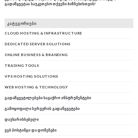
ᲒᲐᲓᲐᲬᲧᲕᲔᲢᲐᲐ ᲡᲐᲣᲙᲔᲗᲔᲡᲝ ᲗᲥᲕᲔᲜᲘ ᲑᲘᲖᲜᲔᲡᲘᲡᲗᲕᲘᲡ?
ᲙᲐᲢᲔᲒᲝᲠᲘᲔᲑᲘ
CLOUD HOSTING & INFRASTRUCTURE
DEDICATED SERVER SOLUTIONS
ONLINE BUSINESS & BRANDING
TRADING TOOLS
VPS HOSTING SOLUTIONS
WEB HOSTING & TECHNOLOGY
ᲒᲐᲓᲐᲬᲧᲕᲔᲢᲘᲚᲔᲑᲔᲑᲘ ᲡᲐᲕᲐᲭᲠᲝ ᲘᲜᲡᲢᲠᲣᲛᲔᲜᲢᲔᲑᲘ
ᲒᲐᲛᲝᲧᲝᲤᲘᲚᲘ ᲡᲔᲠᲕᲔᲠᲘᲡ ᲒᲐᲓᲐᲬᲧᲕᲔᲢᲔᲑᲘ
ᲓᲐᲣᲮᲐᲠᲘᲡᲮᲔᲑᲔᲚᲘ
ᲕᲔᲑ ᲰᲝᲡᲢᲘᲜᲒᲘ ᲓᲐ ᲓᲝᲛᲔᲜᲔᲑᲘ