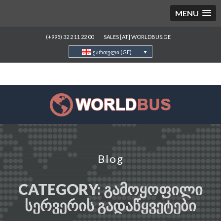
MENU
(+995) 32 2 11 22 00
SALES [AT] WORLDBUS.GE
ქართული (GE)
Blog
CATEGORY:
ᲒᲐᲛᲝᲧᲝᲤᲘᲚᲘ
ᲡᲔᲠᲕᲔᲠᲘᲡ ᲒᲐᲓᲐᲬᲧᲕᲔᲢᲔᲑᲘ