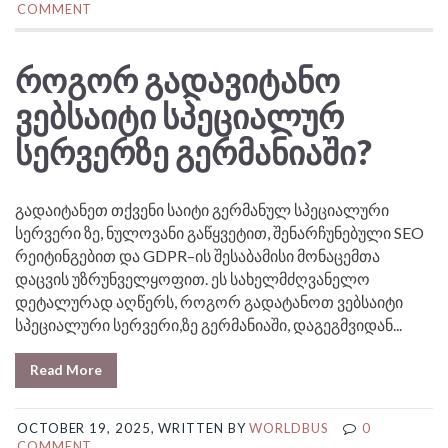
COMMENT
ᲠᲝᲒᲝᲠ ᲒᲐᲓᲐᲕᲘᲢᲐᲜᲝ
ᲕᲔᲑᲡᲐᲘᲢᲘ ᲡᲞᲔᲪᲘᲐᲚᲣᲠ
ᲡᲔᲠᲕᲔᲠᲖᲔ ᲒᲔᲠᲛᲐᲜᲘᲐᲨᲘ?
გადაიტანეთ თქვენი საიტი გერმანულ სპეციალური
სერვერი ზე, ნულოვანი გაწყვეტით, შენარჩუნებული SEO
რეიტინგებით და GDPR–ის შესაბამისი მონაცემთა
დაცვის უზრუნველყოფით. ეს სახელმძღვანელო
დეტალურად აღწერს, როგორ გადატანოთ ვებსაიტი
სპეციალური სერვერი,ზე გერმანიაში, დაგეგმვიდან...
Read More
OCTOBER 19, 2025, WRITTEN BY
WORLDBUS
0
COMMENT