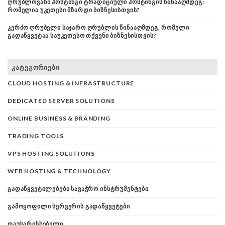
ᲦᲠᲣᲑᲚᲝᲕᲐᲜᲘ ᲰᲝᲡᲢᲘᲜᲒᲘ ᲢᲠᲐᲓᲘᲪᲘᲣᲚᲘ ᲰᲝᲡᲢᲘᲜᲒᲘᲡ ᲬᲘᲜᲐᲐᲦᲛᲓᲔᲒ:
ᲠᲝᲛᲔᲚᲘᲐ ᲣᲙᲔᲗᲔᲡᲘ ᲛᲖᲐᲠᲓᲘ ᲑᲘᲖᲜᲔᲡᲘᲡᲗᲕᲘᲡ?
ᲙᲔᲠᲫᲝ ᲦᲠᲣᲑᲔᲚᲘ ᲡᲐᲯᲐᲠᲝ ᲦᲠᲣᲑᲚᲘᲡ ᲬᲘᲜᲐᲐᲦᲛᲓᲔᲒ, ᲠᲝᲛᲔᲚᲘ
ᲒᲐᲓᲐᲬᲧᲕᲔᲢᲐᲐ ᲡᲐᲣᲙᲔᲗᲔᲡᲝ ᲗᲥᲕᲔᲜᲘ ᲑᲘᲖᲜᲔᲡᲘᲡᲗᲕᲘᲡ?
ᲙᲐᲢᲔᲒᲝᲠᲘᲔᲑᲘ
CLOUD HOSTING & INFRASTRUCTURE
DEDICATED SERVER SOLUTIONS
ONLINE BUSINESS & BRANDING
TRADING TOOLS
VPS HOSTING SOLUTIONS
WEB HOSTING & TECHNOLOGY
ᲒᲐᲓᲐᲬᲧᲕᲔᲢᲘᲚᲔᲑᲔᲑᲘ ᲡᲐᲕᲐᲭᲠᲝ ᲘᲜᲡᲢᲠᲣᲛᲔᲜᲢᲔᲑᲘ
ᲒᲐᲛᲝᲧᲝᲤᲘᲚᲘ ᲡᲔᲠᲕᲔᲠᲘᲡ ᲒᲐᲓᲐᲬᲧᲕᲔᲢᲔᲑᲘ
ᲓᲐᲣᲮᲐᲠᲘᲡᲮᲔᲑᲔᲚᲘ