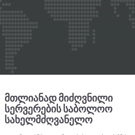
ᲛᲗᲚᲘᲐᲜᲐᲓ ᲛᲘᲫᲦᲕᲜᲘᲚᲘ
ᲡᲔᲠᲕᲔᲠᲔᲑᲘᲡ ᲡᲐᲑᲝᲚᲝᲝ
ᲡᲐᲮᲔᲚᲛᲫᲦᲕᲐᲜᲔᲚᲝ