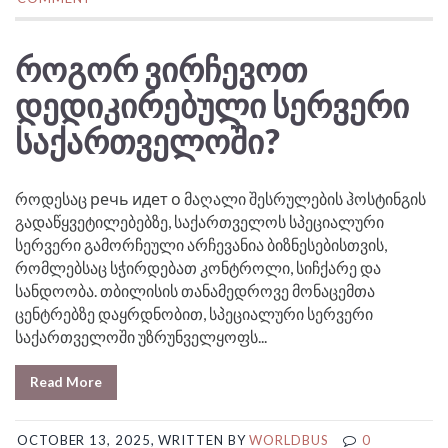
ᲠᲝᲒᲝᲠ ᲕᲘᲠᲩᲔᲕᲝᲗ
ᲓᲔᲓᲘᲙᲘᲠᲔᲑᲣᲚᲘ ᲡᲔᲠᲕᲔᲠᲘ
ᲡᲐᲥᲐᲠᲗᲕᲔᲚᲝᲨᲘ?
როდესაც речь идет о მაღალი შესრულების ჰოსტინგის
გადაწყვეტილებებზე, საქართველოს სპეციალური
სერვერი გამორჩეული არჩევანია ბიზნესებისთვის,
რომლებსაც სჭირდებათ კონტროლი, სიჩქარე და
სანდოობა. თბილისის თანამედროვე მონაცემთა
ცენტრებზე დაყრდნობით, სპეციალური სერვერი
საქართველოში უზრუნველყოფს...
Read More
OCTOBER 13, 2025, WRITTEN BY
WORLDBUS
0