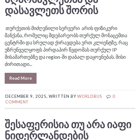
ᲓᲐᲡᲐᲕᲚᲔᲗᲡ ᲨᲝᲠᲘᲡ
თურქეთის მიძღვნილი სერვერი არის ფიზიკური
მანქანა, რომელიც მდებარეობს თურქულ მონაცემთა
ცენტრში და სრულად ქირავდება ერთ კლიენტზე, რაც
უზრუნველყოფს პირდაპირ წვდომას თურქულ IP
მისამართებზე და region-ში დაბალ დაყოვნებას. მისი
ძირითადი...
Read More
DECEMBER 9, 2025, WRITTEN BY
WORLDBUS
0
COMMENT
ᲨᲔᲡᲐᲤᲔᲠᲘᲡᲘᲐ ᲗᲣ ᲐᲠᲐ ᲘᲐᲤᲘ
ᲜᲘᲓᲔᲠᲚᲐᲜᲓᲔᲑᲘᲡ