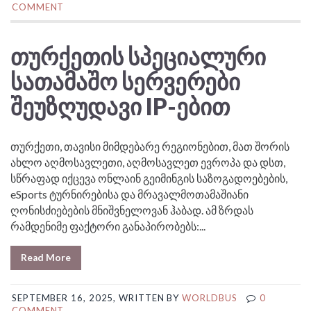
COMMENT
ᲗᲣᲠᲥᲔᲗᲘᲡ ᲡᲞᲔᲪᲘᲐᲚᲣᲠᲘ
ᲡᲐᲗᲐᲛᲐᲨᲝ ᲡᲔᲠᲕᲔᲠᲔᲑᲘ
ᲨᲔᲣᲖᲦᲣᲓᲐᲕᲘ IP-ᲔᲑᲘᲗ
თურქეთი, თავისი მიმდებარე რეგიონებით, მათ შორის
ახლო აღმოსავლეთი, აღმოსავლეთ ევროპა და დსთ,
სწრაფად იქცევა ონლაინ გეიმინგის საზოგადოებების,
eSports ტურნირებისა და მრავალმოთამაშიანი
ღონისძიებების მნიშვნელოვან ჰაბად. ამ ზრდას
რამდენიმე ფაქტორი განაპირობებს:...
Read More
SEPTEMBER 16, 2025, WRITTEN BY
WORLDBUS
0
COMMENT