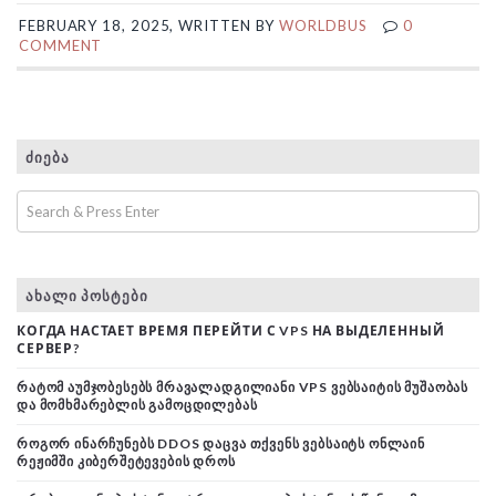
FEBRUARY 18, 2025, WRITTEN BY
WORLDBUS
0
COMMENT
ᲫᲘᲔᲑᲐ
ᲐᲮᲐᲚᲘ ᲞᲝᲡᲢᲔᲑᲘ
КОГДА НАСТАЕТ ВРЕМЯ ПЕРЕЙТИ С VPS НА ВЫДЕЛЕННЫЙ
СЕРВЕР?
ᲠᲐᲢᲝᲛ ᲐᲣᲛᲯᲝᲑᲔᲡᲔᲑᲡ ᲛᲠᲐᲕᲐᲚᲐᲓᲒᲘᲚᲘᲐᲜᲘ VPS ᲕᲔᲑᲡᲐᲘᲢᲘᲡ ᲛᲣᲨᲐᲝᲑᲐᲡ
ᲓᲐ ᲛᲝᲛᲮᲛᲐᲠᲔᲑᲚᲘᲡ ᲒᲐᲛᲝᲪᲓᲘᲚᲔᲑᲐᲡ
ᲠᲝᲒᲝᲠ ᲘᲜᲐᲠᲩᲣᲜᲔᲑᲡ DDOS ᲓᲐᲪᲕᲐ ᲗᲥᲕᲔᲜᲡ ᲕᲔᲑᲡᲐᲘᲢᲡ ᲝᲜᲚᲐᲘᲜ
ᲠᲔᲟᲘᲛᲨᲘ ᲙᲘᲑᲔᲠᲨᲔᲢᲔᲕᲔᲑᲘᲡ ᲓᲠᲝᲡ