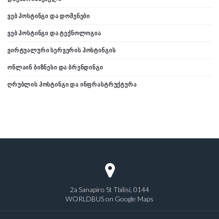
ᲕᲔᲑ ᲰᲝᲡᲢᲘᲜᲒᲘ ᲓᲐ ᲓᲝᲛᲔᲜᲔᲑᲘ
ᲕᲔᲑ ᲰᲝᲡᲢᲘᲜᲒᲘ ᲓᲐ ᲢᲔᲥᲜᲝᲚᲝᲒᲘᲐ
ᲕᲘᲠᲢᲣᲐᲚᲣᲠᲘ ᲡᲔᲠᲕᲔᲠᲘᲡ ᲰᲝᲡᲢᲘᲜᲒᲘᲡ
ᲝᲜᲚᲐᲘᲜ ᲑᲘᲖᲜᲔᲡᲘ ᲓᲐ ᲑᲠᲔᲜᲓᲘᲜᲒᲘ
ᲦᲠᲣᲑᲚᲘᲡ ᲰᲝᲡᲢᲘᲜᲒᲘ ᲓᲐ ᲘᲜᲤᲠᲐᲡᲢᲠᲣᲥᲢᲣᲠᲐ
2a Sanapiro St Tbilisi, 0144
WORLDBUS on Google Maps