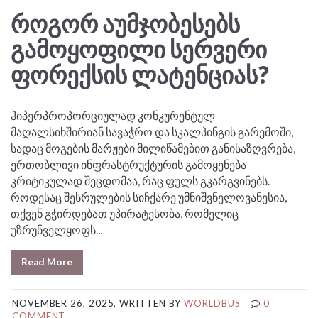
ᲠᲝᲒᲝᲠ ᲐᲣᲛᲯᲝᲑᲔᲡᲔᲑᲡ
ᲒᲐᲛᲝᲧᲝᲤᲘᲚᲘ ᲡᲔᲠᲕᲔᲠᲘ
ᲤᲝᲠᲔᲥᲡᲘᲡ ᲚᲐᲢᲔᲜᲪᲘᲐᲡ?
ჰიპერპროპორციულად კონკურენტულ
მაღალსიხშირიან სავაჭრო და სკალპინგის გარემოში,
სადაც მოგების მარჟები მილიწამებით განისაზღვრება,
ერთობლივი ინფრასტრუქტურის გამოყენება
კრიტიკულად შეცდომაა, რაც ფულს გკარგვინებს.
როდესაც შესრულების სიჩქარე უმნიშვნელოვანესია,
თქვენ გჭირდებათ უპირატესობა, რომელიც
უზრუნველყოფს...
Read More
NOVEMBER 26, 2025, WRITTEN BY
WORLDBUS
0
COMMENT