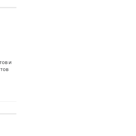
тов и
нтов