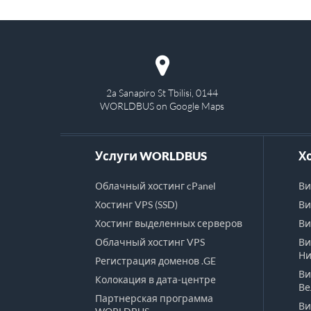
2a Sanapiro St Tbilisi, 0144
WORLDBUS on Google Maps
Услуги WORLDBUS
Х
Облачный хостинг cPanel
Ви
Хостинг VPS (SSD)
Ви
Хостинг выделенных серверов
Ви
Облачный хостинг VPS
Ви
Ни
Регистрация доменов .GE
Ви
Колокация в дата-центре
Ве
Партнерская программа
Ви