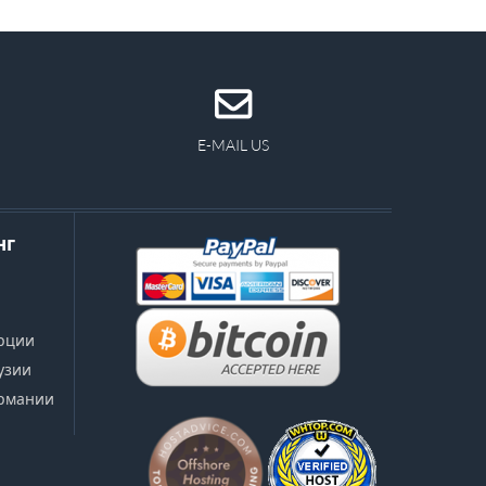
E-MAIL US
нг
урции
узии
ермании