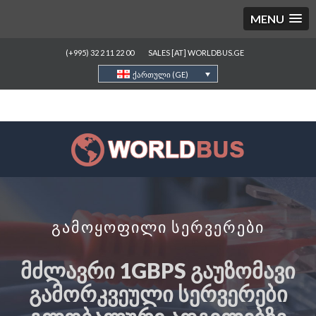
MENU
(+995) 32 2 11 22 00
SALES [AT] WORLDBUS.GE
ქართული (GE)
გამოყოფილი სერვერები
ᲛᲫᲚᲐᲕᲠᲘ 1GBPS ᲒᲐᲣᲖᲝᲛᲐᲕᲘ
ᲒᲐᲛᲝᲠᲙᲕᲔᲣᲚᲘ ᲡᲔᲠᲕᲔᲠᲔᲑᲘ