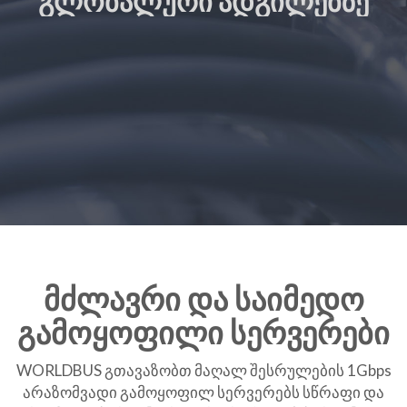
ᲒᲚᲝᲑᲐᲚᲣᲠᲘ ᲐᲓᲒᲘᲚᲔᲑᲖᲔ
მძლავრი და საიმედო
გამოყოფილი სერვერები
WORLDBUS გთავაზობთ მაღალ შესრულების 1Gbps
არაზომვადი გამოყოფილ სერვერებს სწრაფი და