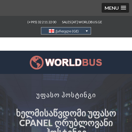
MENU
(+995) 32 2 11 22 00
SALES [AT] WORLDBUS.GE
ქართული (GE)
უფასო ჰოსტინგი
ᲮᲔᲚᲛᲘᲡᲐᲬᲕᲓᲝᲛᲘ ᲣᲤᲐᲡᲝ
CPANEL ᲦᲠᲣᲑᲚᲝᲕᲐᲜᲘ