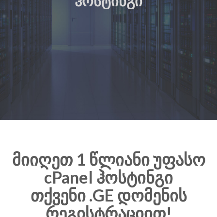
ᲰᲝᲡᲢᲘᲜᲒᲘ
მიიღეთ 1 წლიანი უფასო
cPanel ჰოსტინგი
თქვენი .GE დომენის
რეგისტრაციით!