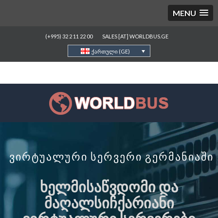
MENU
(+995) 32 2 11 22 00
SALES [AT] WORLDBUS.GE
ქართული (GE)
ვირტუალური სერვერი გერმანიაში
ᲮᲔᲚᲛᲘᲡᲐᲬᲕᲓᲝᲛᲘ ᲓᲐ
ᲛᲐᲦᲐᲚᲡᲘᲩᲥᲐᲠᲘᲐᲜᲘ