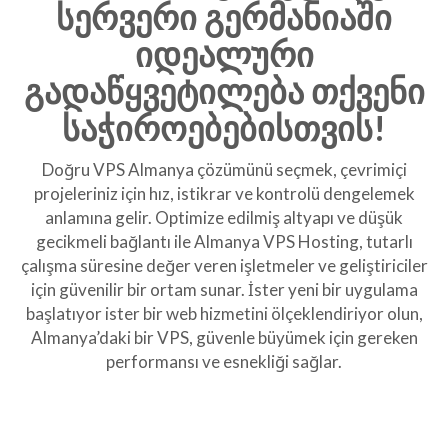
სერვერი გერმანიაში
იდეალური
გადაწყვეტილება თქვენი
საჭიროებებისთვის!
Doğru VPS Almanya çözümünü seçmek, çevrimiçi
projeleriniz için hız, istikrar ve kontrolü dengelemek
anlamına gelir. Optimize edilmiş altyapı ve düşük
gecikmeli bağlantı ile Almanya VPS Hosting, tutarlı
çalışma süresine değer veren işletmeler ve geliştiriciler
için güvenilir bir ortam sunar. İster yeni bir uygulama
başlatıyor ister bir web hizmetini ölçeklendiriyor olun,
Almanya’daki bir VPS, güvenle büyümek için gereken
performansı ve esnekliği sağlar.