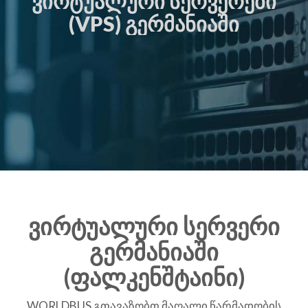
ᲕᲘᲠᲢᲣᲐᲚᲣᲠᲘ ᲡᲔᲠᲕᲔᲠᲔᲑᲘ
(VPS) ᲒᲔᲠᲛᲐᲜᲘᲐᲨᲘ​
ვირტუალური სერვერი
გერმანიაში
(ფალკენშტაინი)
WORLDBUS გთავაზობთ მაღალი წარმადობის